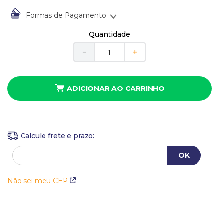
10
º
busto
Formas de Pagamento
À vista no Boleto Bancário por
R$
95
,
20
Quantidade
Em até
1
x
de
R$
95
,
20
sem juros
－
＋
ADICIONAR AO CARRINHO
Não sei meu CEP