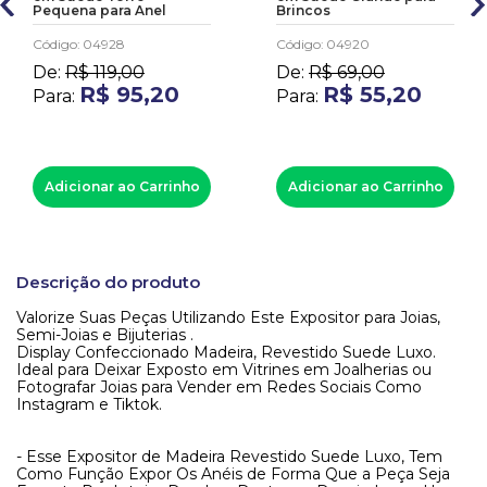
Pequena para Anel
Brincos
Código
:
04928
Código
:
04920
De:
R$
119
,
00
De:
R$
69
,
00
R$
95
,
20
R$
55
,
20
Para:
Para:
Adicionar ao Carrinho
Adicionar ao Carrinho
Descrição do produto
Valorize Suas Peças Utilizando Este Expositor para Joias,
Semi-Joias e Bijuterias .
Display Confeccionado Madeira, Revestido Suede Luxo.
Ideal para Deixar Exposto em Vitrines em Joalherias ou
Fotografar Joias para Vender em Redes Sociais Como
Instagram e Tiktok.
- Esse Expositor de Madeira Revestido Suede Luxo, Tem
Como Função Expor Os Anéis de Forma Que a Peça Seja