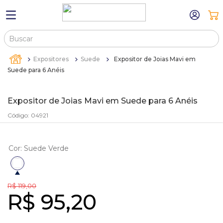
Buscar
TERMOS MAIS BUSCADOS
Expositores
Suede
Expositor de Joias Mavi em
1
º
máquina relógio pulso
Suede para 6 Anéis
2
º
canetas
Expositor de Joias Mavi em Suede para 6 Anéis
3
º
bandejas
Código
:
04921
4
º
sacola
5
º
relogio
Cor
:
Suede Verde
6
º
pulseira
7
º
estojo
R$
119
,
00
8
º
estojos
R$
95
,
20
9
º
sacolas