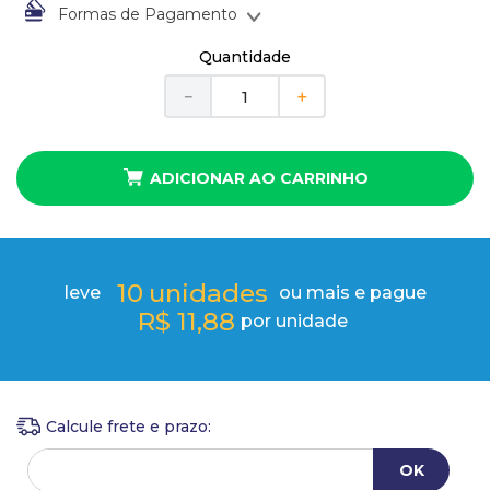
10
º
busto
Formas de Pagamento
À vista no Boleto Bancário por
R$
13
,
20
Quantidade
Em até
1
x
de
R$
13
,
20
sem juros
－
＋
ADICIONAR AO CARRINHO
10
unidades
leve
ou mais e pague
R$
11
,
88
por unidade