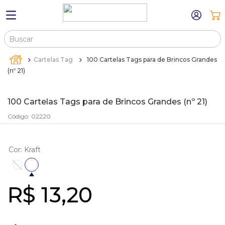
Buscar
TERMOS MAIS BUSCADOS
Cartelas Tag
100 Cartelas Tags para de Brincos Grandes
1
º
máquina relógio pulso
(nº 21)
2
º
sacola
100 Cartelas Tags para de Brincos Grandes (nº 21)
3
º
canetas
Código
:
02220
4
º
bandejas
5
º
estojos
Cor
:
Kraft
6
º
relogio
7
º
sacolas
R$
13
,
20
8
º
pulseira
9
º
cartela