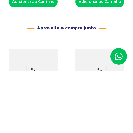
Adicionar ao Carrinho
Adicionar ao Carrinho
Aproveite e compre junto
Estojo de Veludo para
Estojo para Diamantes e
Joias (cordão e
Pedras Preciosas com
Pingente)
Vidro
Código
:
00866
Código
:
04402
R$
9
,
00
R$
6
,
00