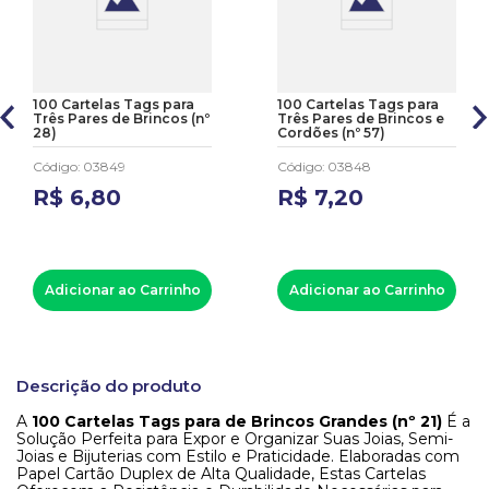
100 Cartelas Tags para
100 Cartelas Tags para
Três Pares de Brincos (nº
Três Pares de Brincos e
28)
Cordões (nº 57)
Código
:
03849
Código
:
03848
R$
6
,
80
R$
7
,
20
Adicionar ao Carrinho
Adicionar ao Carrinho
Descrição do produto
A
100 Cartelas Tags para de Brincos Grandes (nº 21)
É a
Solução Perfeita para Expor e Organizar Suas Joias, Semi-
Joias e Bijuterias com Estilo e Praticidade. Elaboradas com
Papel Cartão Duplex de Alta Qualidade, Estas Cartelas