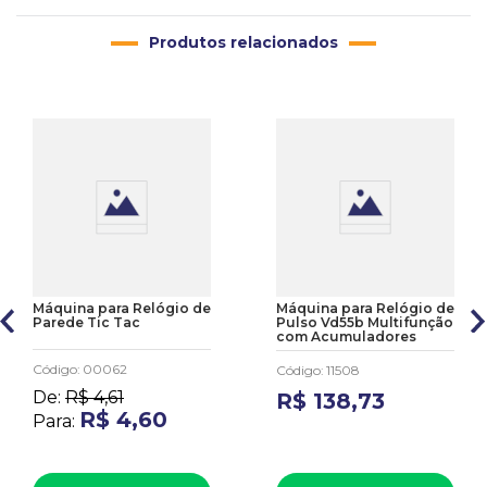
Produtos relacionados
Máquina para Relógio de
Máquina para Relógio de
Parede Tic Tac
Pulso Vd55b Multifunção
com Acumuladores
Código
:
00062
Código
:
11508
De:
R$
4
,
61
R$
138
,
73
R$
4
,
60
Para: