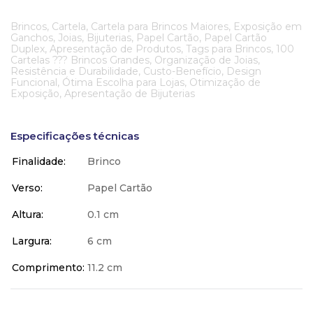
Brincos, Cartela, Cartela para Brincos Maiores, Exposição em
Ganchos, Joias, Bijuterias, Papel Cartão, Papel Cartão
Duplex, Apresentação de Produtos, Tags para Brincos, 100
Cartelas ??? Brincos Grandes, Organização de Joias,
Resistência e Durabilidade, Custo-Benefício, Design
Funcional, Ótima Escolha para Lojas, Otimização de
Exposição, Apresentação de Bijuterias
Especificações técnicas
Finalidade
Brinco
Verso
Papel Cartão
Altura
0.1 cm
Largura
6 cm
Comprimento
11.2 cm