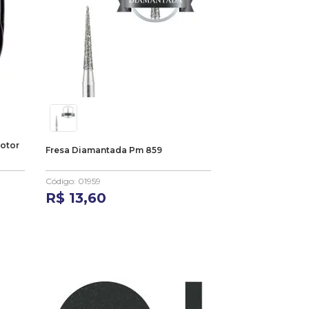
otor
Fresa Diamantada Pm 859
Código
:
01959
R$
13
,
60