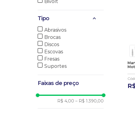
Bivolt
1.15mm
1.20mm
Tipo
1.25mm
1.30mm
Abrasivos
1.35mm
Brocas
1.40mm
Discos
1.45mm
Escovas
1.50mm
Fresas
1.55mm
Man
Suportes
Mot
1.60mm
1.65mm
Cód
Faixas de preço
1.70mm
R
1.75mm
1.80mm
R$ 4,00
–
R$ 1.390,00
1.90mm
2.00mm
23-005mm
23-006mm
23-007mm