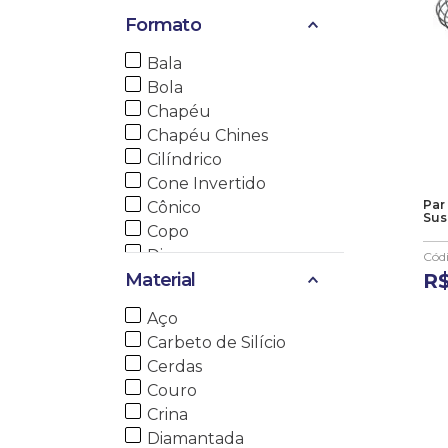
Formato
Bala
Bola
Chapéu
Chapéu Chines
Cilíndrico
Cone Invertido
Par
Cônico
Sus
Copo
Disco
Cód
Material
R
Escovas
Espiga
Aço
Redondo
Carbeto de Silício
Cerdas
Couro
Crina
Diamantada