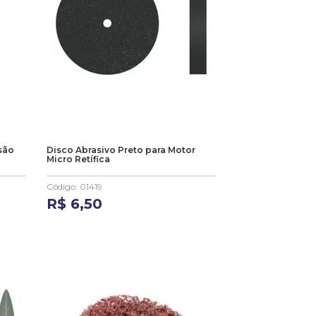
são
Disco Abrasivo Preto para Motor
Micro Retífica
Código
:
01419
R$
6
,
50