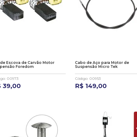
 de Escova de Carvão Motor
Cabo de Aço para Motor de
pensão Foredom
Suspensão Micro Tek
igo
:
00973
Código
:
00953
$
39
,
00
R$
149
,
00