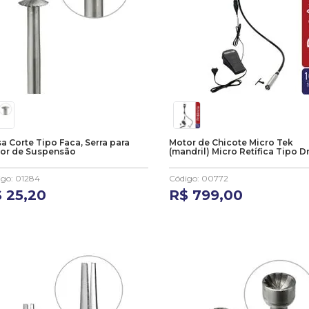
sa Corte Tipo Faca, Serra para
Motor de Chicote Micro Tek
or de Suspensão
(mandril) Micro Retífica Tipo D
igo
:
01284
Código
:
00772
$
25
,
20
R$
799
,
00