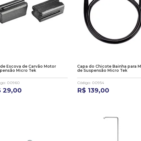
 de Escova de Carvão Motor
Capa do Chicote Bainha para M
pensão Micro Tek
de Suspensão Micro Tek
igo
:
00960
Código
:
00954
$
29
,
00
R$
139
,
00