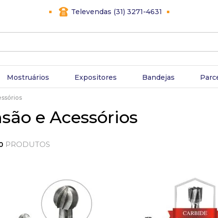
Televendas (31) 3271-4631
Mostruários
Expositores
Bandejas
Parc
ssórios
são e Acessórios
PRODUTOS
30