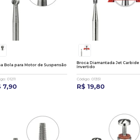
Broca Diamantada Jet Carbide
sa Bola para Motor de Suspensão
Invertido
igo
:
01211
Código
:
01351
$
7
,
90
R$
19
,
80