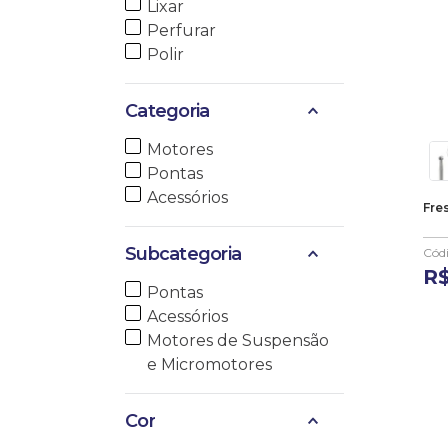
Lixar
10
º
anel
Perfurar
Polir
Categoria
Motores
Pontas
Acessórios
Fre
Subcategoria
Cód
R
Pontas
Acessórios
Motores de Suspensão
e Micromotores
Cor