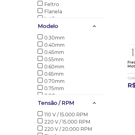
Feltro
Flanela
Latão
Modelo
Nylon
Óxido de Alumínio
0.30mm
Scotch Bright
0.40mm
Silicone
0.45mm
0.55mm
Fre
0.60mm
Mot
0.65mm
Cód
0.70mm
R
0.75mm
0.80mm
Tensão / RPM
0.85mm
0.90mm
110 V / 15.000 RPM
0.95mm
220 V / 15.000 RPM
1.00mm
220 V / 20.000 RPM
1.10mm