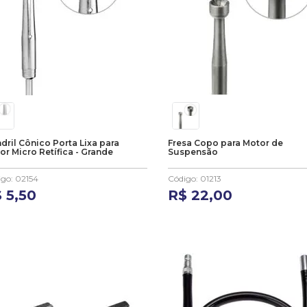
dril Cônico Porta Lixa para
Fresa Copo para Motor de
or Micro Retífica - Grande
Suspensão
igo
:
02154
Código
:
01213
$
5
,
50
R$
22
,
00