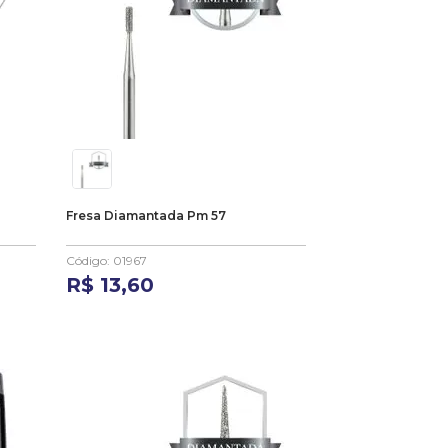
Fresa Diamantada Pm 57
Código
:
01967
R$
13
,
60