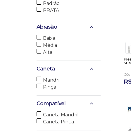
Padrão
PRATA
Abrasão
Baixa
Média
Alta
Fre
Sus
Caneta
Cód
Mandril
R
Pinça
Compatível
Caneta Mandril
Caneta Pinça