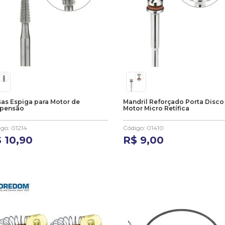
sas Espiga para Motor de
Mandril Reforçado Porta Disco
pensão
Motor Micro Retífica
igo
:
01214
Código
:
01410
$
10
,
90
R$
9
,
00