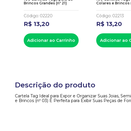
Brincos Grandes (nº 21)
Colares e Brincos 
Código
:
02220
Código
:
02213
R$
13
,
20
R$
13
,
20
Adicionar ao Carrinho
Adicionar ao 
Descrição do produto
Cartela Tag Ideal para Expor e Organizar Suas Joias, Sem
e Brincos (nº 03) É Perfeita para Exibir Suas Peças de 