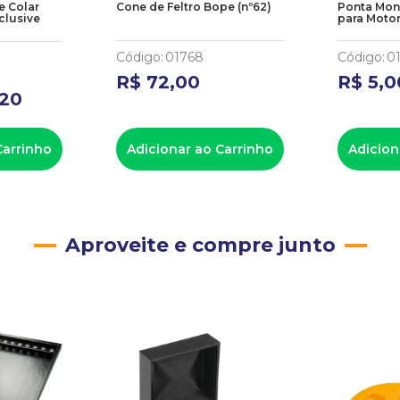
e Colar
Cone de Feltro Bope (nº62)
Ponta Mon
clusive
para Motor
Código
:
01768
Código
:
0
R$
72
,
00
R$
5
,
0
20
Carrinho
Adicionar ao Carrinho
Adicion
Aproveite e compre junto