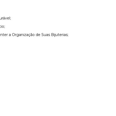
rável;
io;
er a Organização de Suas Bijuterias;