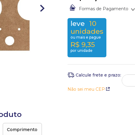
Formas de Pagamento
À vista no Boleto Bancário po
leve
10
Em até
1
x
de
R$
7
,
30
sem jur
unidades
ou mais e pague
R$
9
,
35
por unidade
Não sei meu CEP
roduto
Comprimento