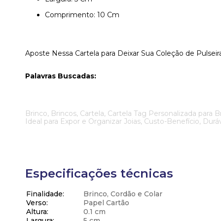
Comprimento: 10 Cm
Aposte Nessa Cartela para Deixar Sua Coleção de Pulsei
Palavras Buscadas:
Brinco, Brincos, Cartela, Cartela Tag Personalizada para B
Ideal para Expor e Organizar Joias, Custo-Benefício, Duráv
Especificações técnicas
Finalidade
Brinco, Cordão e Colar
Verso
Papel Cartão
Altura
0.1 cm
Largura
5 cm