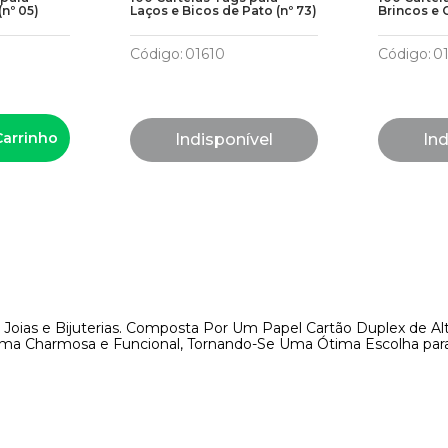
(nº 05)
Laços e Bicos de Pato (nº 73)
Brincos e 
Código
:
01610
Código
:
0
Carrinho
Indisponível
Ind
i Joias e Bijuterias. Composta Por Um Papel Cartão Duplex de Alt
Forma Charmosa e Funcional, Tornando-Se Uma Ótima Escolha para L