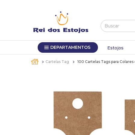
Buscar
TERMOS MAIS BUSCADOS
DEPARTAMENTOS
1
º
máquina relógio pulso
Estojos
2
º
canetas
Cartelas Tag
100 Cartelas Tags para Colares 
3
º
sacola
4
º
bandejas
5
º
pulseira
6
º
estojos
7
º
relogio
8
º
busto
9
º
sacolas