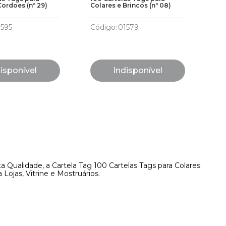
Cordoes (nº 29)
Colares e Brincos (nº 08)
par
1595
Código
:
01579
Có
isponível
Indisponível
a Qualidade, a Cartela Tag 100 Cartelas Tags para Colares
ojas, Vitrine e Mostruários.