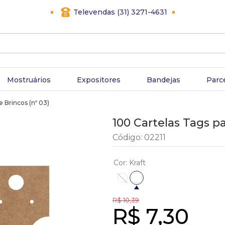
Televendas (31) 3271-4631
Mostruários
Expositores
Bandejas
Parc
e Brincos (nº 03)
100 Cartelas Tags pa
Código
:
02211
Cor
:
Kraft
R$
10
,
39
R$
7
,
30