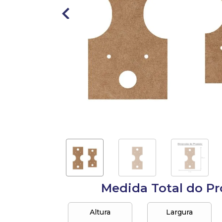
10
º
anel
Medida Total do P
Altura
Largura