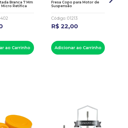
tada Branca 7 Mm
Fresa Copo para Motor de
10
 Micro Retífica
Suspensão
(fo
Tr
1402
Código
:
01213
Có
0
R$
22
,
00
R
ar ao Carrinho
Adicionar ao Carrinho
A