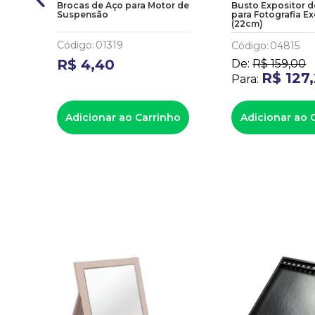
o
Brocas de Aço para Motor de
Busto Expositor d
as
Suspensão
para Fotografia Ex
(22cm)
Código
:
01319
Código
:
04815
R$
4
,
40
De:
R$
159
,
00
R$
127
,
Para:
Adicionar ao Carrinho
Adicionar ao 