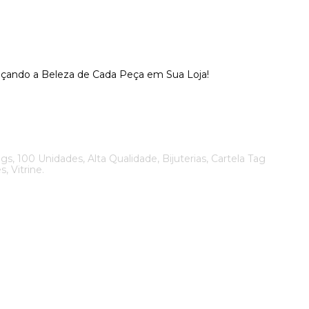
alçando a Beleza de Cada Peça em Sua Loja!
gs, 100 Unidades, Alta Qualidade, Bijuterias, Cartela Tag
, Vitrine.