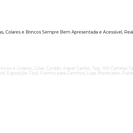
ras, Colares e Brincos Sempre Bem Apresentada e Acessível, Re
rincos e Colares, Colar, Cordão, Papel Cartão, Tag, 100 Cartelas Ta
el, Exposição Fácil, Furinho para Ganchos, Loja, Mostruário, Pulses