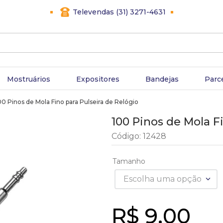
Televendas (31) 3271-4631
Mostruários
Expositores
Bandejas
Parc
00 Pinos de Mola Fino para Pulseira de Relógio
100 Pinos de Mola F
Código
:
12428
Tamanho
Escolha uma opção
R$
9
,
00