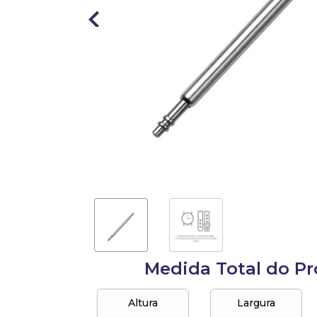
10
º
anel
Medida Total do P
Altura
Largura