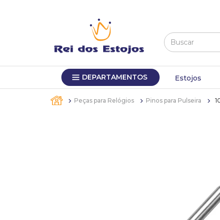
Buscar
TERMOS MAIS BUSCADOS
DEPARTAMENTOS
1
º
máquina relógio pulso
Estojos
2
º
canetas
Peças para Relógios
Pinos para Pulseira
1
3
º
sacola
4
º
bandejas
5
º
pulseira
6
º
estojos
7
º
relogio
8
º
busto
9
º
sacolas