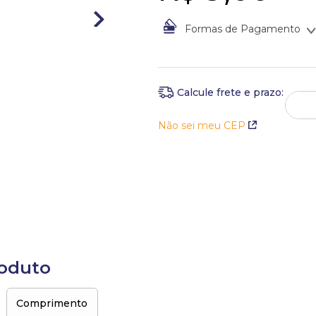
Formas de Pagamento
À vista no Boleto Bancário po
Em até
1
x
de
R$
9
,
00
sem jur
Não sei meu CEP
roduto
Comprimento