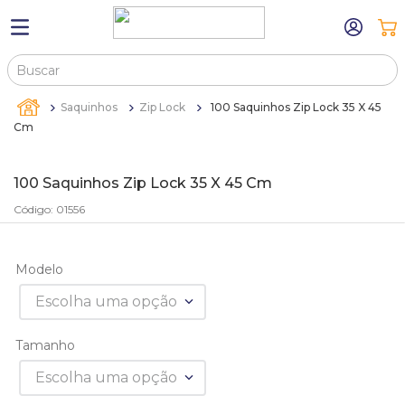
Buscar
TERMOS MAIS BUSCADOS
Saquinhos
Zip Lock
100 Saquinhos Zip Lock 35 X 45
1
º
máquina relógio pulso
Cm
2
º
canetas
100 Saquinhos Zip Lock 35 X 45 Cm
3
º
bandejas
Código
:
01556
4
º
sacola
5
º
relogio
Modelo
6
º
pulseira
Escolha uma opção
7
º
estojo
Tamanho
8
º
estojos
Escolha uma opção
9
º
sacolas