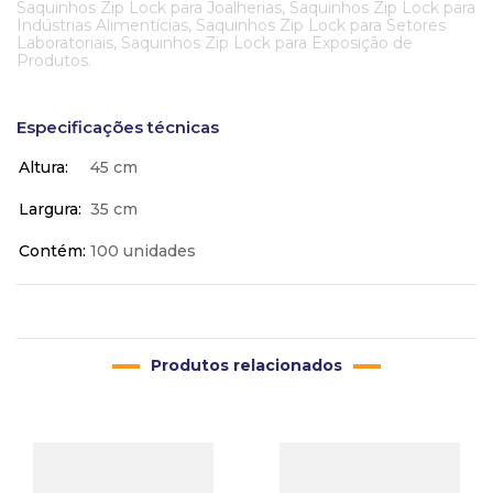
Saquinhos Zip Lock para Joalherias, Saquinhos Zip Lock para
Indústrias Alimentícias, Saquinhos Zip Lock para Setores
Laboratoriais, Saquinhos Zip Lock para Exposição de
Produtos.
Especificações técnicas
Altura
45 cm
Largura
35 cm
Contém
100 unidades
Produtos relacionados