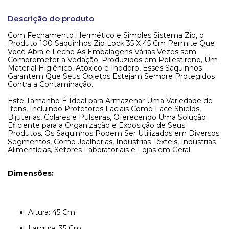
Descrição do produto
Com Fechamento Hermético e Simples Sistema Zip, o
Produto 100 Saquinhos Zip Lock 35 X 45 Cm Permite Que
Você Abra e Feche As Embalagens Várias Vezes sem
Comprometer a Vedação. Produzidos em Poliestireno, Um
Material Higiênico, Atóxico e Inodoro, Esses Saquinhos
Garantem Que Seus Objetos Estejam Sempre Protegidos
Contra a Contaminação.
Este Tamanho É Ideal para Armazenar Uma Variedade de
Itens, Incluindo Protetores Faciais Como Face Shields,
Bijuterias, Colares e Pulseiras, Oferecendo Uma Solução
Eficiente para a Organização e Exposição de Seus
Produtos. Os Saquinhos Podem Ser Utilizados em Diversos
Segmentos, Como Joalherias, Indústrias Têxteis, Indústrias
Alimentícias, Setores Laboratoriais e Lojas em Geral.
Dimensões:
Altura: 45 Cm
Largura: 35 Cm