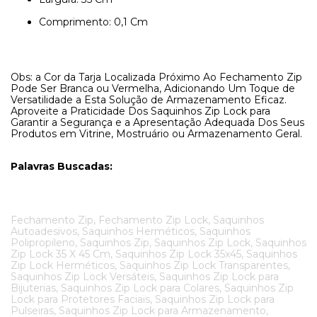
Comprimento: 0,1 Cm
Obs: a Cor da Tarja Localizada Próximo Ao Fechamento Zip
Pode Ser Branca ou Vermelha, Adicionando Um Toque de
Versatilidade a Esta Solução de Armazenamento Eficaz.
Aproveite a Praticidade Dos Saquinhos Zip Lock para
Garantir a Segurança e a Apresentação Adequada Dos Seus
Produtos em Vitrine, Mostruário ou Armazenamento Geral.
Palavras Buscadas:
Fechamento Zip, Fechamento Zip Lock, Saquinhos
Autoadesivos, Saquinhos Herméticos, Saquinhos
Polipropileno, Saquinhos Zip, Saquinhos Zip Lock, Saquinhos
Zip Lock 35 X 45 Cm, Saquinhos Zip Lock 35x45, Saquinhos
Zip Lock Herméticos, Saquinhos Zip Lock Transparentes,
Saquinhos Zip Lock Versáteis, Saquinhos Zip Lock para
Bijuterias, Saquinhos Zip Lock para Colares, Saquinhos Zip
Lock para Protetores Faciais, Saquinhos Zip Lock para
Pulseiras, Saquinhos Zip Lock para Armazenamento,