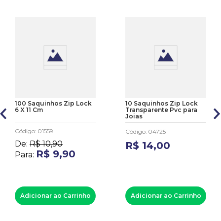
100 Saquinhos Zip Lock
10 Saquinhos Zip Lock
6 X 11 Cm
Transparente Pvc para
Joias
Código
:
01559
Código
:
04725
De:
R$
10
,
90
R$
14
,
00
R$
9
,
90
Para:
Adicionar ao Carrinho
Adicionar ao Carrinho