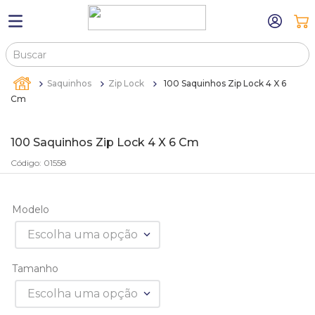
Buscar
TERMOS MAIS BUSCADOS
Saquinhos
Zip Lock
100 Saquinhos Zip Lock 4 X 6
1
º
máquina relógio pulso
Cm
2
º
canetas
100 Saquinhos Zip Lock 4 X 6 Cm
3
º
bandejas
Código
:
01558
4
º
sacola
5
º
pulseira
Modelo
6
º
estojos
Escolha uma opção
7
º
relogio
Tamanho
8
º
sacolas
Escolha uma opção
9
º
estojo