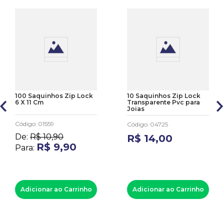
100 Saquinhos Zip Lock
10 Saquinhos Zip Lock
6 X 11 Cm
Transparente Pvc para
Joias
Código
:
01559
Código
:
04725
De:
R$
10
,
90
R$
14
,
00
R$
9
,
90
Para:
Adicionar ao Carrinho
Adicionar ao Carrinho