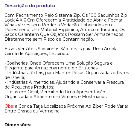
Descrição do produto
Com Fechamento Pelo Sistema Zip, Os 100 Saquinhos Zip
Lock 4 X 6 Cm Oferecem a Praticidade de Abrir e Fechar
Várias Vezes sem Perder a Vedação. Fabricados em
Poliestireno, Um Material Higiênico, Atóxico e Inodoro, Os
Sacos Garantem Que Objetos Possam Ser Armazenados
Diretamente sem Risco de Contaminação.
Esses Versáteis Saquinhos São Ideais para Uma Ampla
Gama de Aplicações, Incluindo:
- Joalherias, Onde Oferecem Uma Solução Segura e
Elegante para Armazenamento de Bijuterias;
- Indústrias Têxteis, para Manter Peças Organizadas e Livres
de Poeira;
- Indústrias Alimentícias, Ajudando a Conservar a Frescura
de Pequenos Produtos;
- Lojas em Geral, Permitindo Uma Apresentação
Organizada e Atraente em Vitrines e Mostruários.
Obs:
a Cor da Tarja Localizada Próxima Ao Zíper Pode Variar
Entre Branca ou Vermelha.
Dimensões: