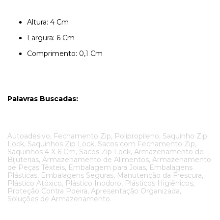
Altura: 4 Cm
Largura: 6 Cm
Comprimento: 0,1 Cm
Palavras Buscadas:
Autoadesivo, Fechamento Zip, Polipropileno, Saquinho Zip
Lock, Saquinhos Zip Lock, Sacos com Fechamento Zip,
Saquinhos 4 X 6 Cm, Sacos Zip Lock, Armazenamento de
Bijuterias, Armazenamento de Alimentos, Armazenamento
de Peças Têxteis, Embalagem para Joias, Embalagens
Plásticas, Embalagens Seguras, Manutenção da Frescura,
Plástico Atóxico, Plástico Inodoro, Plásticos Higiênicos,
Proteção Contra Poeira, Apresentação Organizada,
Soluções de Armazenamento.