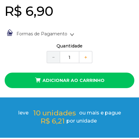
10
º
anel
R$
6
,
90
Formas de Pagamento
À vista no Boleto Bancário por
R$
6
,
90
Quantidade
Em até
1
x
de
R$
6
,
90
sem juros
－
＋
ADICIONAR AO CARRINHO
10
unidades
leve
ou mais e pague
R$
6
,
21
por unidade