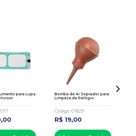
Aumento para Lupa
Bomba de Ar Soprador para
Ta
tivisor
Limpeza de Relógio
Ban
2017
Código
:
01829
Có
0
,
00
R$
19
,
00
R