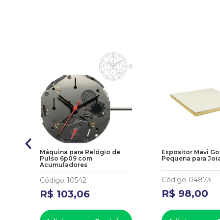
Máquina para Relógio de
Expositor Mavi Go
Pulso 6p09 com
Pequena para Joi
Acumuladores
Código
:
04873
Código
:
10542
R$
98
,
00
R$
103
,
06