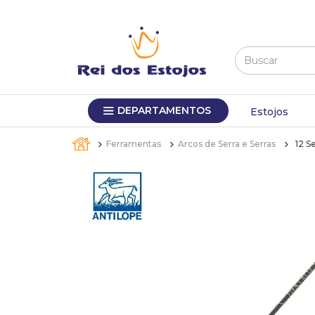
Buscar
TERMOS MAIS BUSCADOS
DEPARTAMENTOS
1
º
máquina relógio pulso
Estojos
2
º
canetas
Ferramentas
Arcos de Serra e Serras
12 S
3
º
bandejas
4
º
sacola
5
º
relogio
6
º
pulseira
7
º
estojo
8
º
estojos
9
º
sacolas