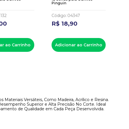
Pinguin
0132
Código
:
04347
00
R$
18
,
90
ar ao Carrinho
Adicionar ao Carrinho
 Materiais Versáteis, Como Madeira, Acrílico e Resina.
esempenho Superior e Alta Precisão No Corte. Ideal
 Acabamento de Qualidade em Cada Peça Desenvolvida.