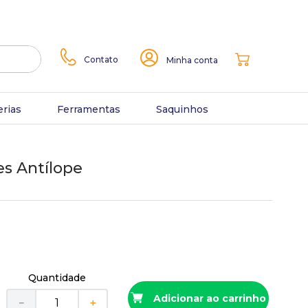
Contato
Minha conta
erias
Ferramentas
Saquinhos
es Antílope
Quantidade
Adicionar ao carrinho
－
＋