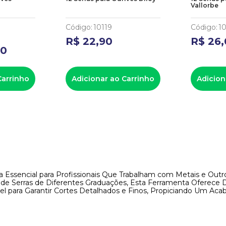
Vallorbe
Código
:
10119
Código
:
1
R$
22
,
90
R$
26
,
90
Carrinho
Adicionar ao Carrinho
Adicion
 Essencial para Profissionais Que Trabalham com Metais e Outros
e Serras de Diferentes Graduações, Esta Ferramenta Oferece D
nsável para Garantir Cortes Detalhados e Finos, Propiciando Um