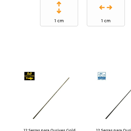
1 cm
1 cm
12 Serras para Ourives Gold
12 Serras para Our