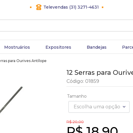
Televendas (31) 3271-4631
Mostruários
Expositores
Bandejas
Parc
erras para Ourives Antílope
12 Serras para Ouriv
Código
:
01859
Tamanho
Escolha uma opção
R$
20
,
00
R$
18
,
90