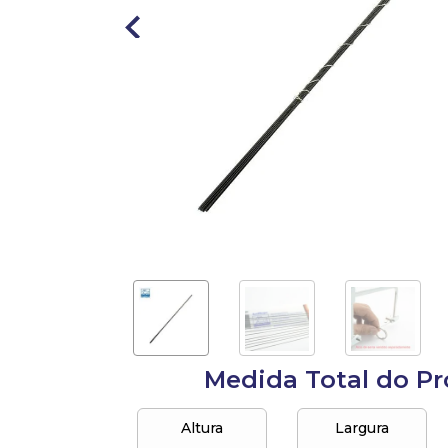
10
º
busto
Medida Total do P
Altura
Largura