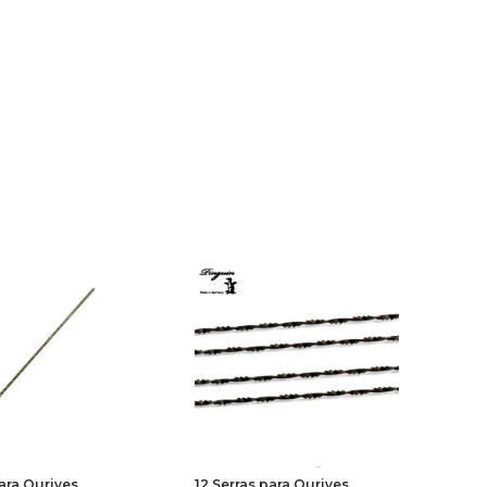
para Ourives
12 Serras para Ourives