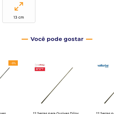
13 cm
Você pode gostar
-
6%
ives
12 Serras para Ourives Diloy
12 Serras 