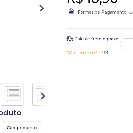
Formas de Pagamento
À vista no Boleto Bancário po
Em até
1
x
de
R$
18
,
90
sem ju
Não sei meu CEP
roduto
Comprimento