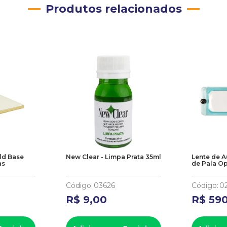
Produtos relacionados
ld Base
New Clear - Limpa Prata 35ml
Lente de 
as
de Pala Op
Código
:
03626
Código
:
0
R$
9
,
00
R$
59