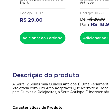
Shark
Antílope
Código
:
10107
Código
:
01859
R$
29
,
00
De:
R$
20
,
00
R$
18
,
Para:
Adicionar ao Carrinho
Adicionar ao 
Descrição do produto
A Serra 12 Serras para Ourives Antílope É Uma Ferramenta
Projetada com Um Arco Adaptável Que Permite a Troca d
para Ourives e Relojoeiros, a Serra Antílope É Indispe
Características do Produto: