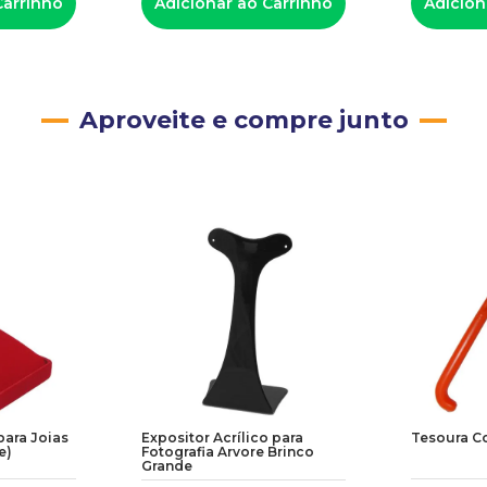
Carrinho
Adicionar ao Carrinho
Adicion
Aproveite e compre junto
para Joias
Expositor Acrílico para
Tesoura C
e)
Fotografia Arvore Brinco
Grande