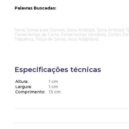
Palavras Buscadas:
Serra, Serras para Ourives, Serra Antílope, Serra Antílope 
Ferramentas de Corte, Ferramentas Versáteis, Cortes Det
Trabalhos, Troca de Serras, Arco Adaptável.
Especificações técnicas
Altura
1 cm
Largura
1 cm
Comprimento
13 cm