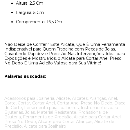
Altura: 2,5 Cm
Largura: 5 Cm
Comprimento: 16,5 Cm
Não Deixe de Conferir Este Alicate, Que É Uma Ferramenta
Indispensável para Quem Trabalha com Peças de Joias,
Garantindo Rapidez e Precisão Nas Intervenções. Ideal para
Exposições e Mostruários, o Alicate para Cortar Anel Preso
No Dedo É Uma Adição Valiosa para Sua Vitrine!
Palavras Buscadas:
Acessorios para Joalheria, Alicate, Alicates, Alianças, Anel,
Corte, Cortar, Cortar Anel, Cortar Anel Preso No Dedo, Disco
de Corte, Ferramenta para Joalheiros, Instrumentos para
Bijuterias, Joias, Material Resistente, Profissional de
Bijuteria, Ferramenta de Precisão, Alicate para Cortar Anel
Preso No Dedo, Alicate para Cortar Alianças, Alicate de
Precisão, Alicate para Joalheiro