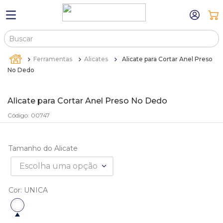
Buscar
TERMOS MAIS BUSCADOS
Ferramentas
Alicates
Alicate para Cortar Anel Preso
1
º
máquina relógio pulso
No Dedo
2
º
sacola
Alicate para Cortar Anel Preso No Dedo
3
º
canetas
Código
:
00747
4
º
bandejas
5
º
estojos
Tamanho do Alicate
6
º
relogio
Escolha uma opção
7
º
sacolas
Cor
:
UNICA
8
º
pulseira
9
º
cartela