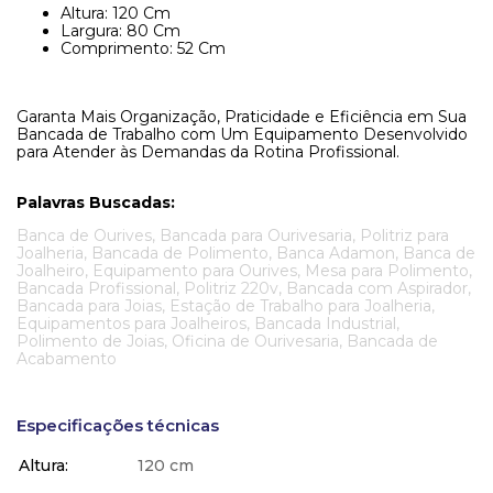
Altura: 120 Cm
Largura: 80 Cm
Comprimento: 52 Cm
Garanta Mais Organização, Praticidade e Eficiência em Sua
Bancada de Trabalho com Um Equipamento Desenvolvido
para Atender às Demandas da Rotina Profissional.
Palavras Buscadas:
Banca de Ourives, Bancada para Ourivesaria, Politriz para
Joalheria, Bancada de Polimento, Banca Adamon, Banca de
Joalheiro, Equipamento para Ourives, Mesa para Polimento,
Bancada Profissional, Politriz 220v, Bancada com Aspirador,
Bancada para Joias, Estação de Trabalho para Joalheria,
Equipamentos para Joalheiros, Bancada Industrial,
Polimento de Joias, Oficina de Ourivesaria, Bancada de
Acabamento
Especificações técnicas
Altura
120 cm