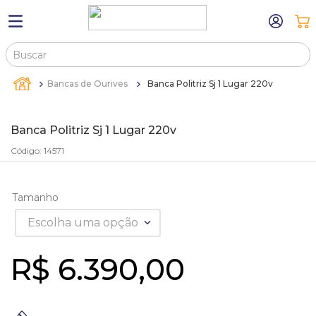
Buscar
TERMOS MAIS BUSCADOS
Bancas de Ourives
Banca Politriz Sj 1 Lugar 220v
1
º
máquina relógio pulso
2
º
canetas
Banca Politriz Sj 1 Lugar 220v
3
º
sacola
Código
:
14571
4
º
bandejas
5
º
pulseira
Tamanho
6
º
estojos
Escolha uma opção
7
º
relogio
R$
6
.
390
,
00
8
º
busto
9
º
sacolas