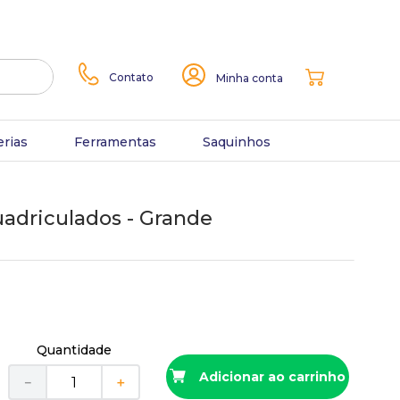
Contato
Minha conta
erias
Ferramentas
Saquinhos
adriculados - Grande
Quantidade
Adicionar ao carrinho
－
＋