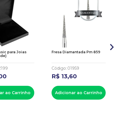
ssic para Joias
Fresa Diamantada Pm 859
Sa
nde)
Ch
2199
Código
:
01959
Có
00
R$
13
,
60
R
ar ao Carrinho
Adicionar ao Carrinho
A