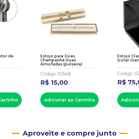
otor de
Estojo para Joias
Estojo Cla
Champanhe Duas
(colar Gra
Almofadas (pulseira)
Código
:
0
Código
:
02548
R$
75
,
R$
15
,
00
Carrinho
Adicionar ao Carrinho
Adicion
Aproveite e compre junto