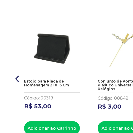
11%
Estojo para Placa de
Conjunto de Pont
e
Homenagem 21 X 15 Cm
Plástico Universal
Relógios
Código
:
00319
Código
:
00848
R$
53
,
00
R$
3
,
00
ho
Adicionar ao Carrinho
Adicionar ao 