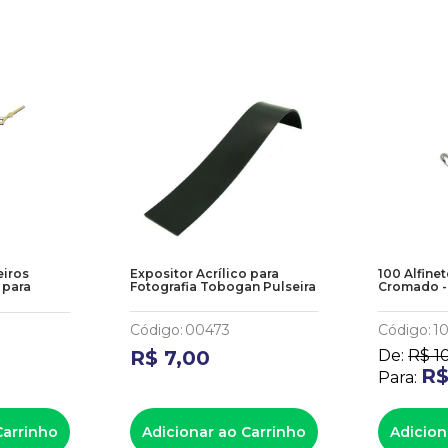
eiros
Expositor Acrílico para
100 Alfine
 para
Fotografia Tobogan Pulseira
Cromado -
Código
:
00473
Código
:
1
R$
7
,
00
De:
R$
1
R
Para:
Carrinho
Adicionar ao Carrinho
Adicion