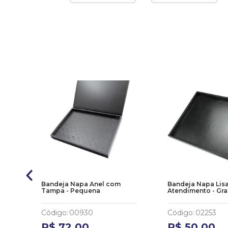
Bandeja Napa Anel com
Bandeja Napa Lisa
Tampa - Pequena
Atendimento - Gra
Código
:
00930
Código
:
02253
R$
72
,
00
R$
50
,
00