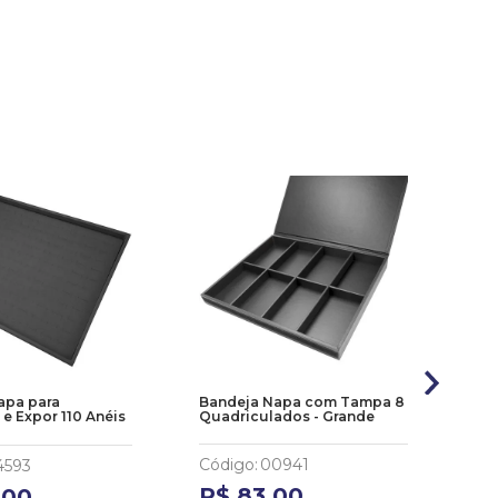
apa para
Bandeja Napa com Tampa 8
Ba
e Expor 110 Anéis
Quadriculados - Grande
Co
Pe
Código
:
00941
4593
Có
R$
83
,
00
,
00
R