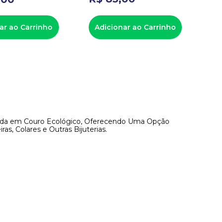
ar ao Carrinho
Adicionar ao Carrinho
A
stida em Couro Ecológico, Oferecendo Uma Opção
as, Colares e Outras Bijuterias.