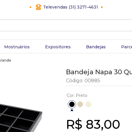
Televendas (31) 3271-4631
Mostruários
Expositores
Bandejas
Parc
Grande
Bandeja Napa 30 Qu
Código
:
00885
Cor
:
Preto
R$
83
,
00