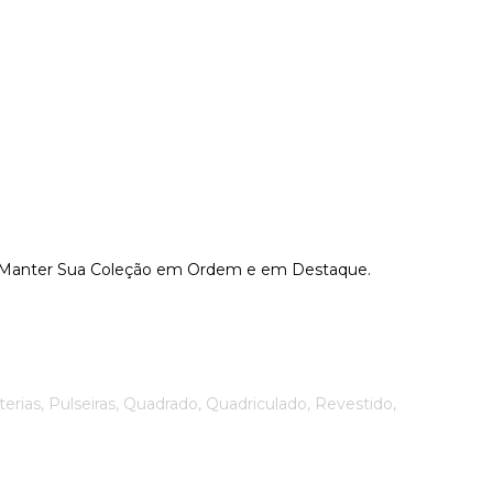
ara Manter Sua Coleção em Ordem e em Destaque.
erias, Pulseiras, Quadrado, Quadriculado, Revestido,