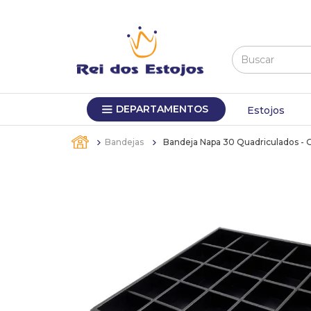
Buscar
TERMOS MAIS BUSCADOS
DEPARTAMENTOS
1
º
máquina relógio pulso
Estojos
2
º
canetas
Bandejas
Bandeja Napa 30 Quadriculados - 
3
º
bandejas
4
º
sacola
5
º
relogio
6
º
pulseira
7
º
estojo
8
º
estojos
9
º
busto