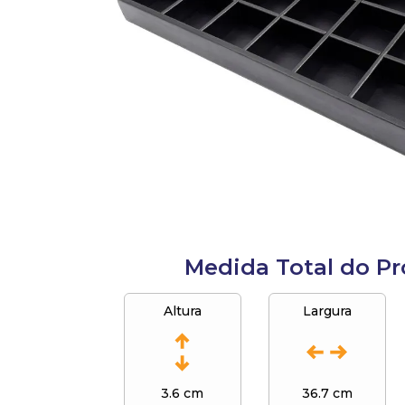
10
º
sacolas
Medida Total do P
Altura
Largura
3.6 cm
36.7 cm