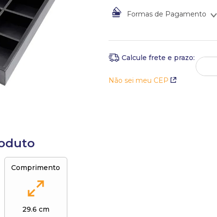
Formas de Pagamento
À vista no Boleto Bancário po
Em até
1
x
de
R$
83
,
00
sem ju
Não sei meu CEP
roduto
Comprimento
29.6 cm