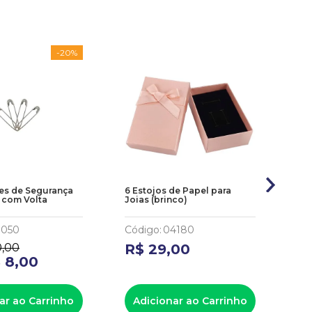
-
20%
tes de Segurança
6 Estojos de Papel para
Saq
 com Volta
Joias (brinco)
co
Sh
0050
Código
:
04180
Có
0
,
00
R$
29
,
00
R
$
8
,
00
ar ao Carrinho
Adicionar ao Carrinho
A