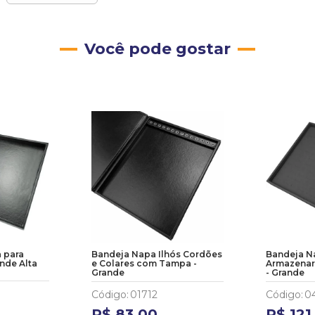
Você pode gostar
 para
Bandeja Napa Ilhós Cordões
Bandeja N
nde Alta
e Colares com Tampa -
Armazenar 
Grande
- Grande
Código
:
01712
Código
:
0
R$
83
,
00
R$
121