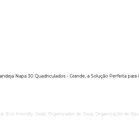
 Bandeja Napa 30 Quadriculados - Grande, a Solução Perfeita p
, Eco-Friendly, Joias, Organizador de Joias, Organização de Bijut