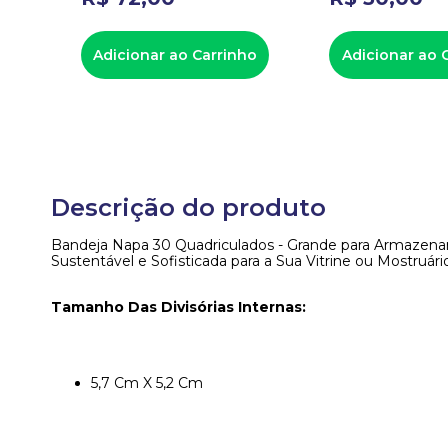
ho
Adicionar ao Carrinho
Adicionar ao 
Descrição do produto
Bandeja Napa 30 Quadriculados - Grande para Armazenar
Sustentável e Sofisticada para a Sua Vitrine ou Mostruári
Tamanho Das Divisórias Internas:
5,7 Cm X 5,2 Cm