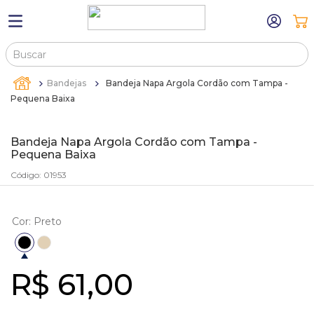
Buscar
TERMOS MAIS BUSCADOS
Bandejas
Bandeja Napa Argola Cordão com Tampa -
1
º
máquina relógio pulso
Pequena Baixa
2
º
canetas
Bandeja Napa Argola Cordão com Tampa -
3
º
bandejas
Pequena Baixa
4
º
sacola
Código
:
01953
5
º
pulseira
6
º
estojos
Cor
:
Preto
7
º
relogio
8
º
estojo
R$
61
,
00
9
º
sacolas