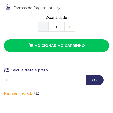
10
º
anel
Formas de Pagamento
À vista no Boleto Bancário por
R$
61
,
00
Quantidade
Em até
1
x
de
R$
61
,
00
sem juros
－
＋
ADICIONAR AO CARRINHO
Não sei meu CEP