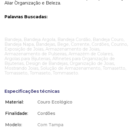
Aliar Organização e Beleza.
Palavras Buscadas:
Bandeja, Bandeja Argola, Bandeja Cordão, Bandeja Couro,
Bandeja Napa, Bandejas, Bege, Corrente, Cordões, Courino,
Exposição de Joias, Armazenamento de Joias,
Armazenamento de Pulseiras, Armazém de Colares,
Argolas para Bijuterias, Alfinetes para Organização de
Bijuterias, Design de Bandejas, Organização de Joias,
Mostrando Joias, Solução de Armazenamento, Tomasetto,
Tomasseto, Tomaseto, Tommaseto.
Especificações técnicas
Material
Couro Ecológico
Finalidade
Cordões
Modelo
Com Tampa