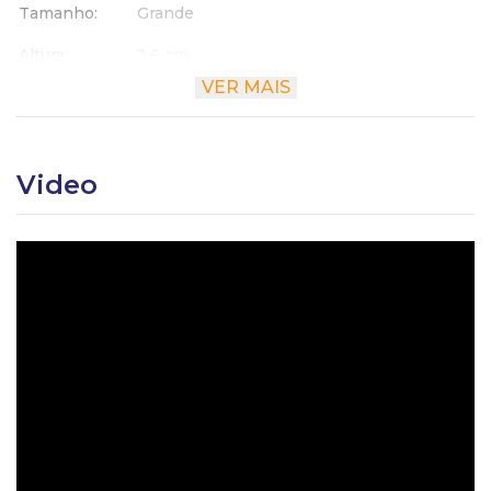
Tamanho
Grande
Altura
3.6 cm
VER MAIS
Largura
36.7 cm
Comprimento
29.6 cm
Video