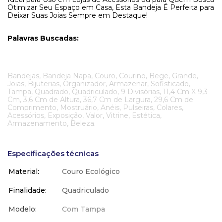
Otimizar Seu Espaço em Casa, Esta Bandeja É Perfeita para
Deixar Suas Joias Sempre em Destaque!
Palavras Buscadas:
Bandejas, Bandeja Napa, Couro, Courino, Bege, Grande,
Joias, Bijuterias, Organizador, Armazenar, Sofisticado,
Tampa, Quadrado, Quadriculado, 9 Divisórias, 11,4 Cm X 9,3
Cm, 3,6 Cm de Altura, 36,7 Cm de Largura, 29,6 Cm de
Comprimento, Mostruário, Anéis, Pulseiras, Colares,
Acessórios, Exposição, Valor, Vitrine, Estética,
Armazenamento, Beleza.
Especificações técnicas
Material
Couro Ecológico
Finalidade
Quadriculado
Modelo
Com Tampa