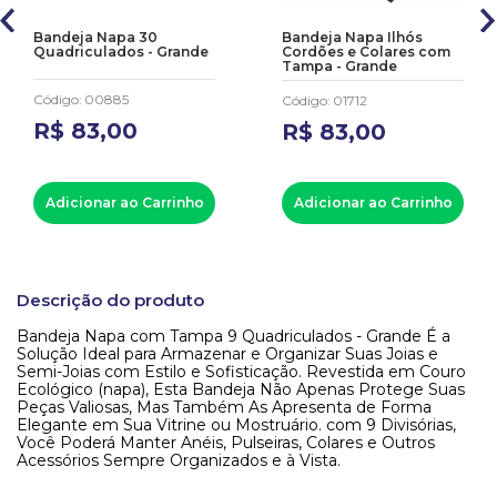
Bandeja Napa 30
Bandeja Napa Ilhós
Quadriculados - Grande
Cordões e Colares com
Tampa - Grande
Código
:
00885
Código
:
01712
R$
83
,
00
R$
83
,
00
Adicionar ao Carrinho
Adicionar ao Carrinho
Descrição do produto
Bandeja Napa com Tampa 9 Quadriculados - Grande É a
Solução Ideal para Armazenar e Organizar Suas Joias e
Semi-Joias com Estilo e Sofisticação. Revestida em Couro
Ecológico (napa), Esta Bandeja Não Apenas Protege Suas
Peças Valiosas, Mas Também As Apresenta de Forma
Elegante em Sua Vitrine ou Mostruário. com 9 Divisórias,
Você Poderá Manter Anéis, Pulseiras, Colares e Outros
Acessórios Sempre Organizados e à Vista.