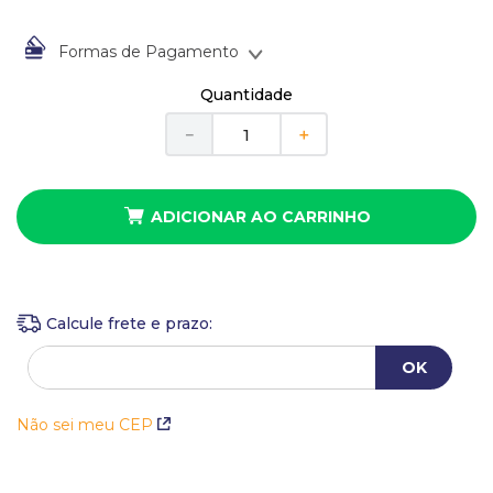
10
º
anel
Formas de Pagamento
À vista no Boleto Bancário por
R$
83
,
00
Quantidade
Em até
1
x
de
R$
83
,
00
sem juros
－
＋
ADICIONAR AO CARRINHO
Não sei meu CEP