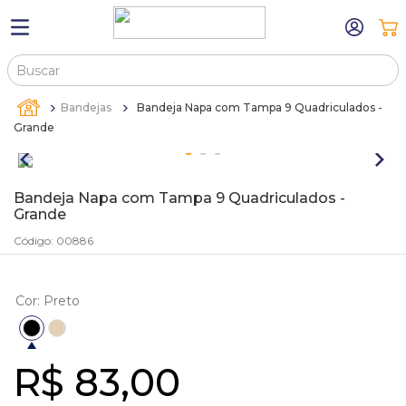
Buscar
TERMOS MAIS BUSCADOS
Bandejas
Bandeja Napa com Tampa 9 Quadriculados -
1
º
máquina relógio pulso
Grande
2
º
canetas
3
º
bandejas
Bandeja Napa com Tampa 9 Quadriculados -
Grande
4
º
sacola
Código
:
00886
5
º
pulseira
6
º
estojos
Cor
:
Preto
7
º
relogio
8
º
estojo
R$
83
,
00
9
º
sacolas