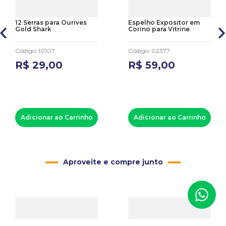
12 Serras para Ourives
Espelho Expositor em
Gold Shark
Corino para Vitrine
Código
:
10107
Código
:
02377
R$
29
,
00
R$
59
,
00
Adicionar ao Carrinho
Adicionar ao Carrinho
Aproveite e compre junto