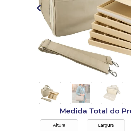
10
º
anel
Medida Total do P
Altura
Largura