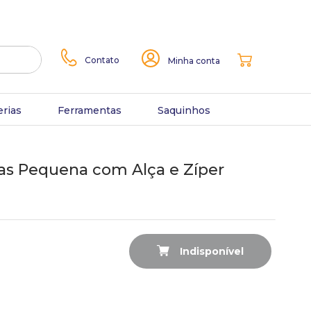
Contato
Minha conta
erias
Ferramentas
Saquinhos
jas Pequena com Alça e Zíper
Indisponível