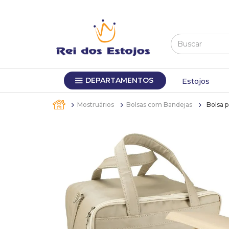
Buscar
TERMOS MAIS BUSCADOS
DEPARTAMENTOS
1
º
máquina relógio pulso
Estojos
2
º
canetas
Mostruários
Bolsas com Bandejas
Bolsa 
3
º
sacola
4
º
bandejas
5
º
pulseira
6
º
estojos
7
º
relogio
8
º
busto
9
º
sacolas