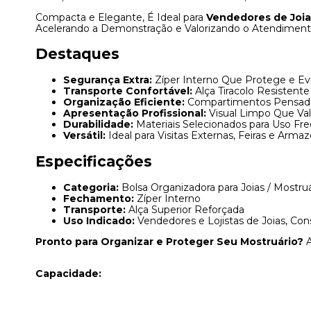
Compacta e Elegante, É Ideal para
Vendedores de Joia
Acelerando a Demonstração e Valorizando o Atendiment
Destaques
Segurança Extra:
Zíper Interno Que Protege e Evi
Transporte Confortável:
Alça Tiracolo Resistente
Organização Eficiente:
Compartimentos Pensados 
Apresentação Profissional:
Visual Limpo Que Val
Durabilidade:
Materiais Selecionados para Uso F
Versátil:
Ideal para Visitas Externas, Feiras e Ar
Especificações
Categoria:
Bolsa Organizadora para Joias / Mostruá
Fechamento:
Zíper Interno
Transporte:
Alça Superior Reforçada
Uso Indicado:
Vendedores e Lojistas de Joias, Cons
Pronto para Organizar e Proteger Seu Mostruário?
A
Capacidade: