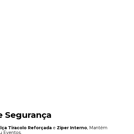
 e Segurança
lça Tiracolo Reforçada
e
Zíper Interno
, Mantém
u Eventos.