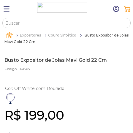
Buscar
TERMOS MAIS BUSCADOS
Expositores
Couro Sintético
Busto Expositor de Joias
1
º
máquina relógio pulso
Mavi Gold 22 Cm
2
º
sacola
Busto Expositor de Joias Mavi Gold 22 Cm
3
º
canetas
Código
:
04865
4
º
bandejas
5
º
estojos
Cor
:
Off White com Dourado
6
º
sacolas
7
º
relogio
R$
199
,
00
8
º
pulseira
9
º
cartela