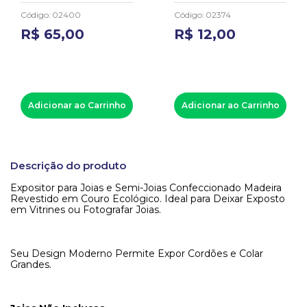
Código
:
02400
Código
:
02374
R$
65
,
00
R$
12
,
00
Adicionar ao Carrinho
Adicionar ao Carrinho
Descrição do produto
Expositor para Joias e Semi-Joias Confeccionado Madeira
Revestido em Couro Ecológico. Ideal para Deixar Exposto
em Vitrines ou Fotografar Joias.
Seu Design Moderno Permite Expor Cordões e Colar
Grandes.