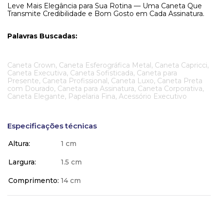
Leve Mais Elegância para Sua Rotina — Uma Caneta Que
Transmite Credibilidade e Bom Gosto em Cada Assinatura.
Palavras Buscadas:
Caneta Crown, Caneta Esferográfica Metal, Caneta Capricci,
Caneta Executiva, Caneta Sofisticada, Caneta para
Presente, Caneta Profissional, Caneta Luxo, Caneta Preta
com Dourado, Caneta para Assinatura, Caneta Corporativa,
Caneta Elegante, Papelaria Fina, Acessório Executivo
Especificações técnicas
Altura
1 cm
Largura
1.5 cm
Comprimento
14 cm