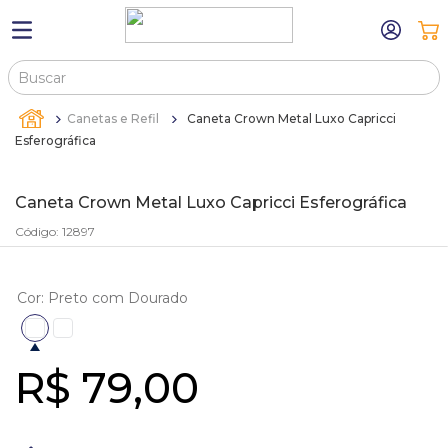
Buscar
TERMOS MAIS BUSCADOS
Canetas e Refil
Caneta Crown Metal Luxo Capricci
1
º
máquina relógio pulso
Esferográfica
2
º
canetas
Caneta Crown Metal Luxo Capricci Esferográfica
3
º
sacola
Código
:
12897
4
º
bandejas
5
º
pulseira
Cor
:
Preto com Dourado
6
º
estojos
7
º
relogio
R$
79
,
00
8
º
busto
9
º
sacolas