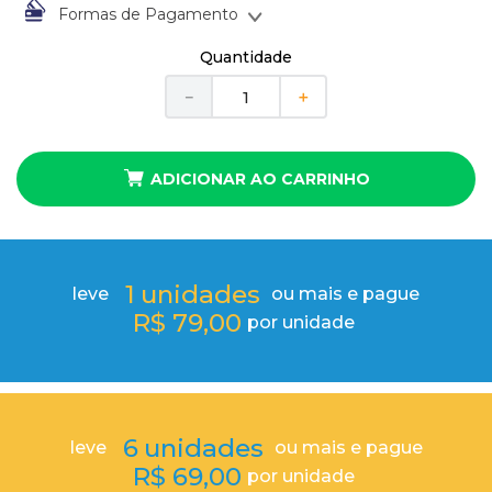
10
º
anel
Formas de Pagamento
À vista no Boleto Bancário por
R$
79
,
00
Quantidade
Em até
1
x
de
R$
79
,
00
sem juros
－
＋
ADICIONAR AO CARRINHO
1
unidades
leve
ou mais e pague
R$
79
,
00
por unidade
6
unidades
leve
ou mais e pague
R$
69
,
00
por unidade