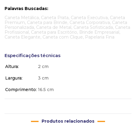
Palavras Buscadas:
Caneta Metálica, Caneta Prata, Caneta Executiva, Caneta
Premium, Caneta para Brinde, Caneta Corporativa, Caneta
Personalizada, Caneta de Metal, Caneta Sofisticada, Caneta
Profissional, Caneta para Escritório, Brinde Empresarial,
Caneta Elegante, Caneta com Clique, Papelaria Fina
Especificações técnicas
Altura
2 cm
Largura
3 cm
Comprimento
16.5 cm
Produtos relacionados