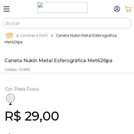
Buscar
TERMOS MAIS BUSCADOS
Canetas e Refil
Caneta Nukin Metal Esferográfica
1
º
máquina relógio pulso
Met626pa
2
º
canetas
Caneta Nukin Metal Esferográfica Met626pa
3
º
bandejas
Código
:
02686
4
º
sacola
5
º
pulseira
Cor
:
Prata Fosco
6
º
estojos
7
º
relogio
R$
29
,
00
8
º
estojo
9
º
sacolas