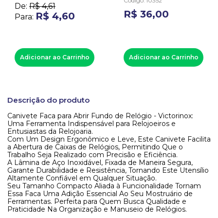
Código
:
10352
De:
R$
4
,
61
R$
36
,
00
R$
4
,
60
Para:
Adicionar ao Carrinho
Adicionar ao Carrinho
Descrição do produto
Canivete Faca para Abrir Fundo de Relógio - Victorinox:
Uma Ferramenta Indispensável para Relojoeiros e
Entusiastas da Relojoaria.
Com Um Design Ergonômico e Leve, Este Canivete Facilita
a Abertura de Caixas de Relógios, Permitindo Que o
Trabalho Seja Realizado com Precisão e Eficiência.
A Lâmina de Aço Inoxidável, Fixada de Maneira Segura,
Garante Durabilidade e Resistência, Tornando Este Utensílio
Altamente Confiável em Qualquer Situação.
Seu Tamanho Compacto Aliada à Funcionalidade Tornam
Essa Faca Uma Adição Essencial Ao Seu Mostruário de
Ferramentas. Perfeita para Quem Busca Qualidade e
Praticidade Na Organização e Manuseio de Relógios.