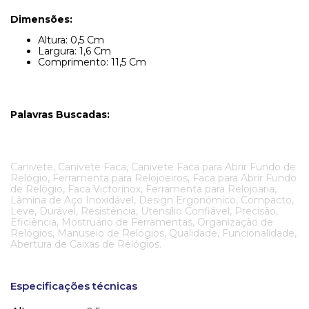
Dimensões:
Altura: 0,5 Cm
Largura: 1,6 Cm
Comprimento: 11,5 Cm
Palavras Buscadas:
Canivete, Canivete Faca, Canivete Faca para Abrir Fundo de
Relógio, Ferramenta para Relojoeiros, Faca para Abrir Fundo
de Relógio, Faca Victorinox, Ferramenta para Relojoaria,
Lâmina de Aço Inoxidável, Design Ergonômico, Compacto,
Leve, Durável, Resistência, Utensílio Confiável, Precisão,
Eficiência, Mostruário de Ferramentas, Organização de
Relógios, Manuseio de Relógios, Qualidade, Funcionalidade,
Abertura de Caixas de Relógios.
Especificações técnicas