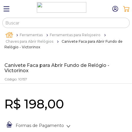
Buscar
TERMOS MAIS BUSCADOS
Ferramentas
Ferramentas para Relojoeiro
1
º
máquina relógio pulso
Chaves para Abrir Relógios
Canivete Faca para Abrir Fundo de
Relógio - Victorinox
2
º
sacola
3
º
canetas
Canivete Faca para Abrir Fundo de Relógio -
Victorinox
4
º
bandejas
Código
:
10157
5
º
estojos
6
º
sacolas
R$
198
,
00
7
º
relogio
8
º
pulseira
9
º
cartela
Formas de Pagamento