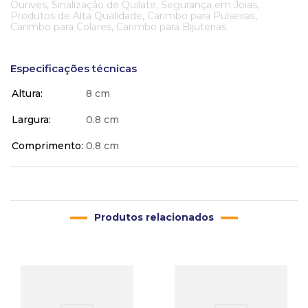
Ourives, Sinalização de Quilate, Segurança em Joias,
Produtos de Alta Qualidade, Carimbo para Pulseiras,
Carimbo para Colares, Carimbo para Bijuterias.
Especificações técnicas
Altura
8 cm
Largura
0.8 cm
Comprimento
0.8 cm
Produtos relacionados