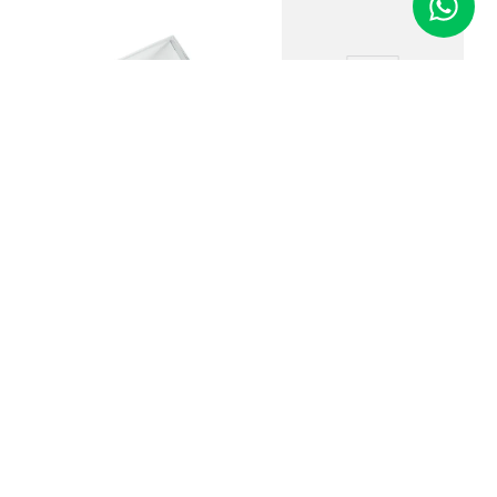
Brocas de Aço para
Motor de Suspensão
20 Estojos Plásticos
para Bijuterias e
Código
:
01319
Semijoias Côncavo
Grande
R$
4
,
40
Código
:
01474
R$
69
,
00
Adicionar ao Carrinho
Adicionar ao Carrinho