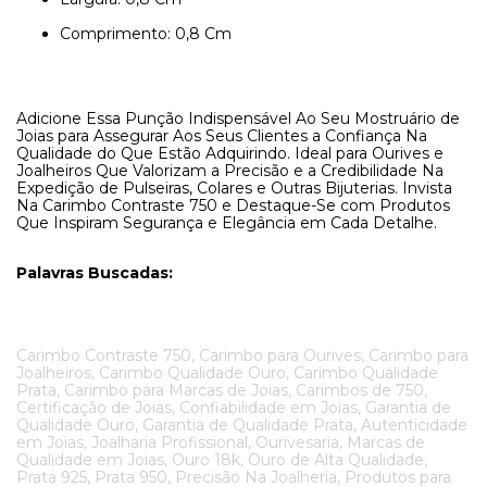
Comprimento: 0,8 Cm
Adicione Essa Punção Indispensável Ao Seu Mostruário de
Joias para Assegurar Aos Seus Clientes a Confiança Na
Qualidade do Que Estão Adquirindo. Ideal para Ourives e
Joalheiros Que Valorizam a Precisão e a Credibilidade Na
Expedição de Pulseiras, Colares e Outras Bijuterias. Invista
Na Carimbo Contraste 750 e Destaque-Se com Produtos
Que Inspiram Segurança e Elegância em Cada Detalhe.
Palavras Buscadas:
Carimbo Contraste 750, Carimbo para Ourives, Carimbo para
Joalheiros, Carimbo Qualidade Ouro, Carimbo Qualidade
Prata, Carimbo para Marcas de Joias, Carimbos de 750,
Certificação de Joias, Confiabilidade em Joias, Garantia de
Qualidade Ouro, Garantia de Qualidade Prata, Autenticidade
em Joias, Joalharia Profissional, Ourivesaria, Marcas de
Qualidade em Joias, Ouro 18k, Ouro de Alta Qualidade,
Prata 925, Prata 950, Precisão Na Joalheria, Produtos para