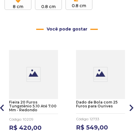
0.8 cm
8 cm
0.8 cm
Você pode gostar
Fieira 20 Furos
Dado de Bola com 25
Tungstênio 5.10 Até 7.00
Furos para Ourives
Mm - Redondo
Código
:
12733
Código
:
10209
R$
549
,
00
R$
420
,
00