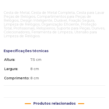
Cesta de Metal, Cesta de Metal Completa, Cesta para Lavar
Peças de Relógios, Compartimentos para Peças de
Relógios, Design Inteligente, Durável, Fixação Segura,
Limpeza de Relógios, Organização Eficiente, Proteção
Total, Profissionais, Relojoeiros, Suporte para Peças, Ourives,
Colecionadores, Ferramenta de Limpeza, Utensílio para
Limpeza de Relógios.
Especificações técnicas
Altura
7.5 cm
Largura
8 cm
Comprimento
8 cm
Produtos relacionados