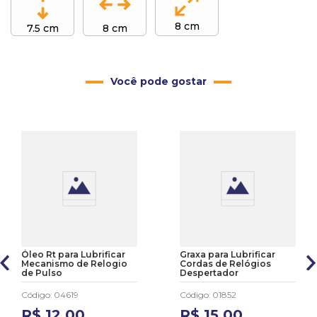
8 cm
7.5 cm
8 cm
Você pode gostar
Óleo Rt para Lubrificar
Graxa para Lubrificar
Mecanismo de Relogio
Cordas de Relógios
de Pulso
Despertador
Código
:
04619
Código
:
01852
R$
12
,
00
R$
15
,
00