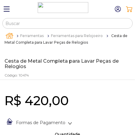
Buscar
TERMOS MAIS BUSCADOS
Ferramentas
Ferramentas para Relojoeiro
Cesta de
1
º
máquina relógio pulso
Metal Completa para Lavar Peças de Relogios
2
º
canetas
Cesta de Metal Completa para Lavar Peças de
3
º
sacola
Relogios
4
º
bandejas
Código
:
10474
5
º
pulseira
6
º
estojos
R$
420
,
00
7
º
relogio
8
º
busto
Formas de Pagamento
9
º
sacolas
À vista no Boleto Bancário por
R$
420
,
00
Quantidade