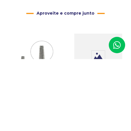
Aproveite e compre junto
Bandeja Napa Lisa para
Atendimento - Grande
Alta
Fresas Espiga para Motor
de Suspensão
Código
:
02253
R$
50
,
00
Código
:
01214
R$
10
,
90