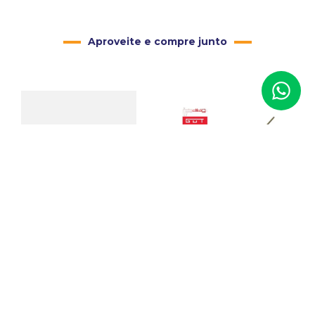
Aproveite e compre junto
Busto Expositor de Colar
para Fotografia (21 Cm)
12 Serras para Ourives
Diloy
Código
:
01905
R$
87
,
00
Código
:
10119
R$
22
,
90