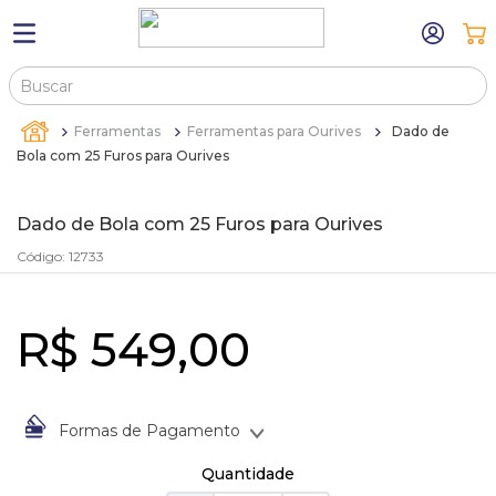
Buscar
TERMOS MAIS BUSCADOS
Ferramentas
Ferramentas para Ourives
Dado de
1
º
máquina relógio pulso
Bola com 25 Furos para Ourives
2
º
sacola
Dado de Bola com 25 Furos para Ourives
3
º
canetas
Código
:
12733
4
º
bandejas
5
º
estojos
R$
549
,
00
6
º
sacolas
7
º
relogio
8
º
pulseira
Formas de Pagamento
À vista no Boleto Bancário por
R$
549
,
00
9
º
cartela
Quantidade
Em até
1
x
de
R$
549
,
00
sem juros