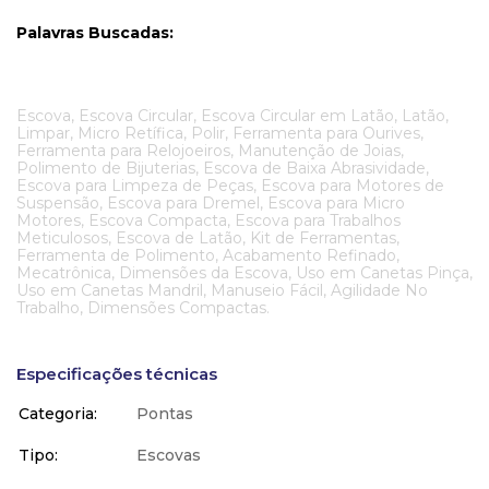
Palavras Buscadas:
Escova, Escova Circular, Escova Circular em Latão, Latão,
Limpar, Micro Retífica, Polir, Ferramenta para Ourives,
Ferramenta para Relojoeiros, Manutenção de Joias,
Polimento de Bijuterias, Escova de Baixa Abrasividade,
Escova para Limpeza de Peças, Escova para Motores de
Suspensão, Escova para Dremel, Escova para Micro
Motores, Escova Compacta, Escova para Trabalhos
Meticulosos, Escova de Latão, Kit de Ferramentas,
Ferramenta de Polimento, Acabamento Refinado,
Mecatrônica, Dimensões da Escova, Uso em Canetas Pinça,
Uso em Canetas Mandril, Manuseio Fácil, Agilidade No
Trabalho, Dimensões Compactas.
Especificações técnicas
Categoria
Pontas
Tipo
Escovas