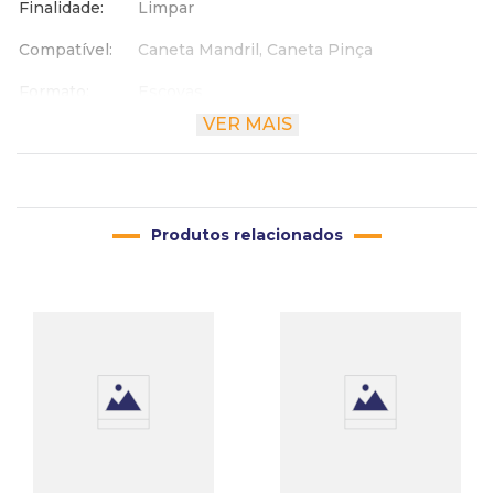
Finalidade
Limpar
Compatível
Caneta Mandril, Caneta Pinça
Formato
Escovas
VER MAIS
Material
Latão
Altura
2.2 cm
Largura
2.2 cm
Produtos relacionados
Comprimento
4.3 cm