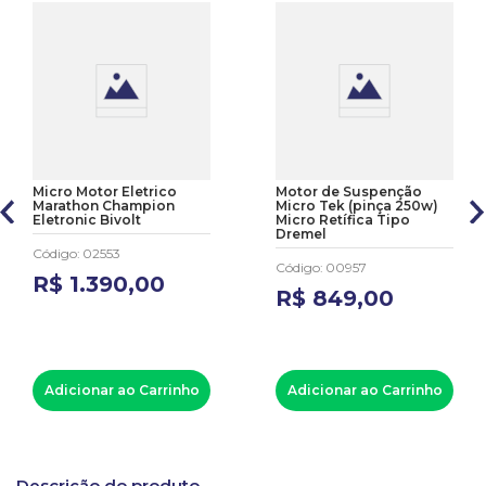
Micro Motor Eletrico
Motor de Suspenção
Marathon Champion
Micro Tek (pinça 250w)
Eletronic Bivolt
Micro Retífica Tipo
Dremel
Código
:
02553
Código
:
00957
R$
1
.
390
,
00
R$
849
,
00
Adicionar ao Carrinho
Adicionar ao Carrinho
Descrição do produto