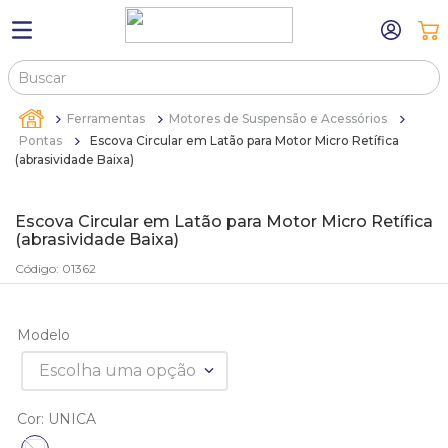
Buscar
TERMOS MAIS BUSCADOS
Ferramentas
Motores de Suspensão e Acessórios
1
º
máquina relógio pulso
Pontas
Escova Circular em Latão para Motor Micro Retífica
(abrasividade Baixa)
2
º
canetas
3
º
bandejas
Escova Circular em Latão para Motor Micro Retífica
(abrasividade Baixa)
4
º
sacola
Código
:
01362
5
º
relogio
6
º
pulseira
Modelo
7
º
estojo
Escolha uma opção
8
º
estojos
9
º
sacolas
Cor
:
UNICA