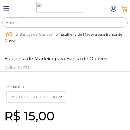
Buscar
TERMOS MAIS BUSCADOS
Bancas de Ourives
Estilheira de Madeira para Banca de
1
º
máquina relógio pulso
Ourives
2
º
sacola
Estilheira de Madeira para Banca de Ourives
3
º
canetas
Código
:
02093
4
º
bandejas
5
º
estojos
Tamanho
6
º
sacolas
Escolha uma opção
7
º
relogio
R$
15
,
00
8
º
pulseira
9
º
cartela