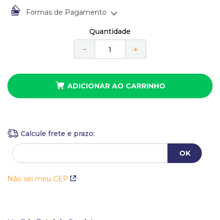
10
º
anel
Formas de Pagamento
À vista no Boleto Bancário por
R$
15
,
00
Quantidade
Em até
1
x
de
R$
15
,
00
sem juros
－
＋
ADICIONAR AO CARRINHO
Não sei meu CEP