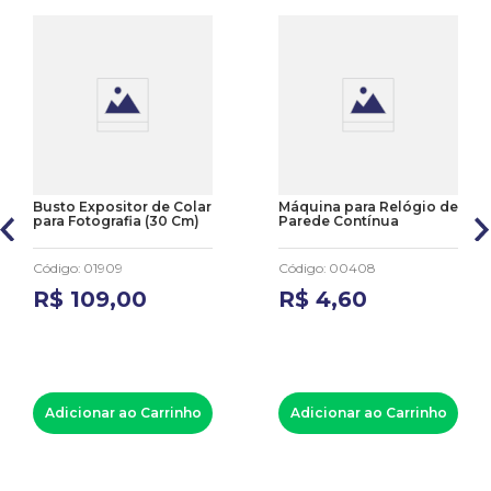
Busto Expositor de Colar
Máquina para Relógio de
para Fotografia (30 Cm)
Parede Contínua
Código
:
01909
Código
:
00408
R$
109
,
00
R$
4
,
60
Adicionar ao Carrinho
Adicionar ao Carrinho