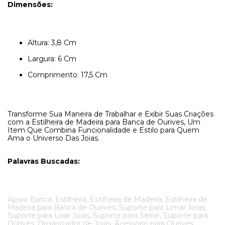
Dimensões:
Altura: 3,8 Cm
Largura: 6 Cm
Comprimento: 17,5 Cm
Transforme Sua Maneira de Trabalhar e Exibir Suas Criações
com a Estilheira de Madeira para Banca de Ourives, Um
Item Que Combina Funcionalidade e Estilo para Quem
Ama o Universo Das Joias.
Palavras Buscadas:
Apoio Banca, Estilheira, Estilheira de Madeira, Estilheira de
Madeira para Banca de Ourives, Suporte para Limar Joias,
Suporte para Lixar Joias, Suporte para Serrar, Suporte para
Ourives, Organizador de Joias, Acessório para Ourives,