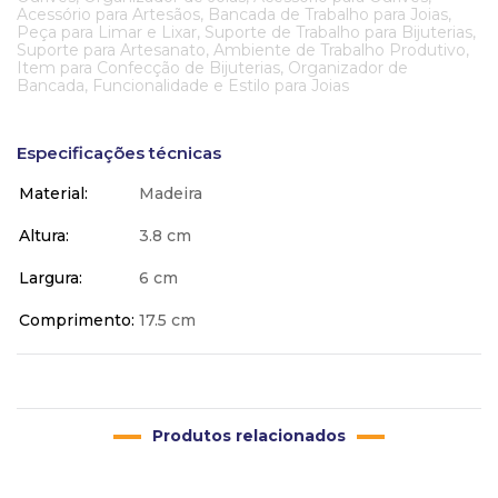
Acessório para Artesãos, Bancada de Trabalho para Joias,
Peça para Limar e Lixar, Suporte de Trabalho para Bijuterias,
Suporte para Artesanato, Ambiente de Trabalho Produtivo,
Item para Confecção de Bijuterias, Organizador de
Bancada, Funcionalidade e Estilo para Joias
Especificações técnicas
Material
Madeira
Altura
3.8 cm
Largura
6 cm
Comprimento
17.5 cm
Produtos relacionados