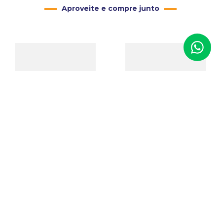
Aproveite e compre junto
Fresa Bola para Motor de
Estojo de Veludo para
Suspensão
Joias Coração com Rosa
(anel)
Código
:
01211
Código
:
00179
R$
7
,
90
De:
R$
6
,
00
R$
4
,
80
Para: