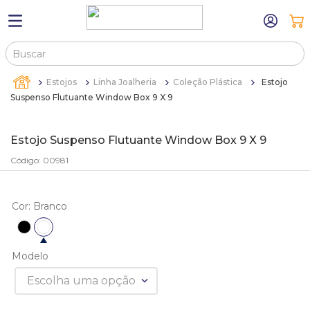
Buscar
TERMOS MAIS BUSCADOS
Estojos
Linha Joalheria
Coleção Plástica
Estojo
1
º
máquina relógio pulso
Suspenso Flutuante Window Box 9 X 9
2
º
sacola
Estojo Suspenso Flutuante Window Box 9 X 9
3
º
canetas
Código
:
00981
4
º
bandejas
5
º
estojos
Cor
:
Branco
6
º
sacolas
7
º
relogio
Modelo
8
º
pulseira
Escolha uma opção
9
º
cartela