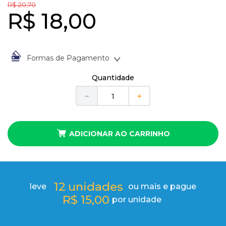
10
º
anel
R$
20
,
70
R$
18
,
00
Formas de Pagamento
À vista no Boleto Bancário por
R$
18
,
00
Quantidade
Em até
1
x
de
R$
18
,
00
sem juros
－
＋
ADICIONAR AO CARRINHO
12
unidades
leve
ou mais e pague
R$
15
,
00
por unidade