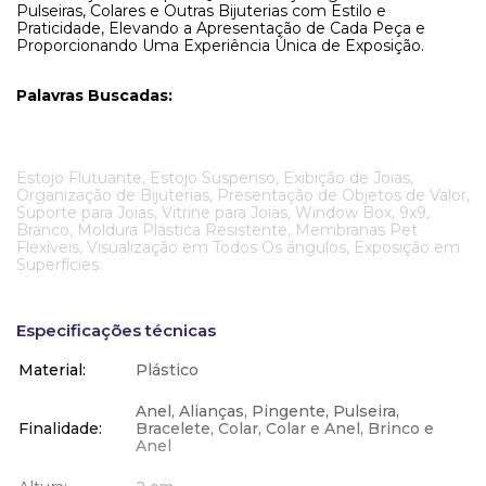
Pulseiras, Colares e Outras Bijuterias com Estilo e
Praticidade, Elevando a Apresentação de Cada Peça e
Proporcionando Uma Experiência Única de Exposição.
Palavras Buscadas:
Estojo Flutuante, Estojo Suspenso, Exibição de Joias,
Organização de Bijuterias, Presentação de Objetos de Valor,
Suporte para Joias, Vitrine para Joias, Window Box, 9x9,
Branco, Moldura Plástica Resistente, Membranas Pet
Flexíveis, Visualização em Todos Os ângulos, Exposição em
Superfícies.
Especificações técnicas
Material
Plástico
Anel, Alianças, Pingente, Pulseira,
Finalidade
Bracelete, Colar, Colar e Anel, Brinco e
Anel