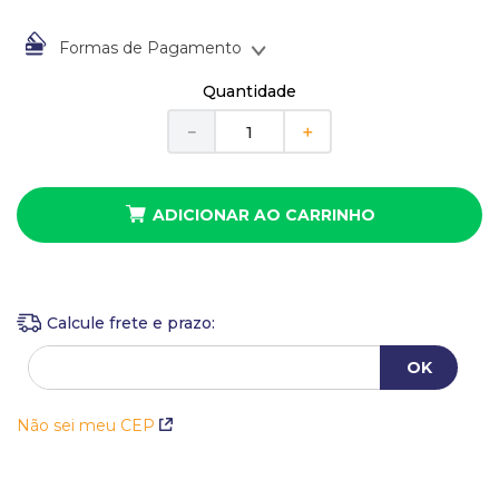
10
º
anel
Formas de Pagamento
À vista no Boleto Bancário por
R$
13
,
00
Quantidade
Em até
1
x
de
R$
13
,
00
sem juros
－
＋
ADICIONAR AO CARRINHO
Não sei meu CEP