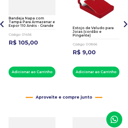
Bandeja Napa com
Tampa Para Armazenar e
Expor 110 Anéis - Grande
Estojo de Veludo para
Joias (cordão e
Código
:
01456
Pingente)
R$
105
,
00
Código
:
00866
R$
9
,
00
Adicionar ao Carrinho
Adicionar ao Carrinho
Aproveite e compre junto