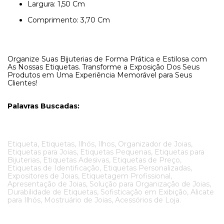
Largura: 1,50 Cm
Comprimento: 3,70 Cm
Organize Suas Bijuterias de Forma Prática e Estilosa com
As Nossas Etiquetas. Transforme a Exposição Dos Seus
Produtos em Uma Experiência Memorável para Seus
Clientes!
Palavras Buscadas:
Etiqueta, Etiquetas, Ilhós, Ilhos, Organizador de Joias,
Etiquetas para Joias, Etiquetas Pequenas, Etiquetas para
Bijuterias, Etiquetas Adesivas, Etiquetas de Preço,
Etiquetas de Identificação, Etiquetas Personalizadas,
Expositores de Joias, Etiquetagem Profissional,
Apresentação de Joias, Solução para Organização de Joias,
Durabilidade de Etiquetas, Sofisticação em Exibição, Alicate
para Ilhós, Mostruário de Joias, Acessórios de Loja.