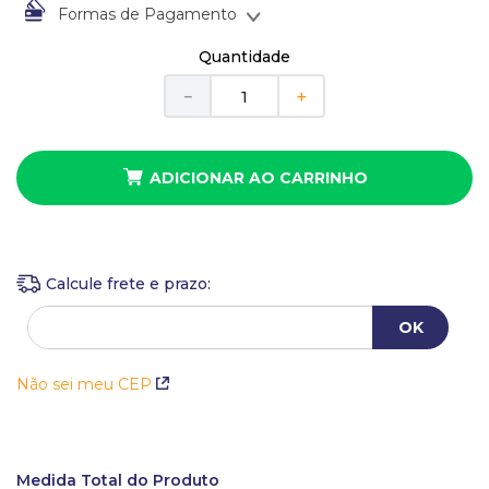
10
º
anel
Formas de Pagamento
À vista no Boleto Bancário por
R$
114
,
00
Quantidade
Em até
1
x
de
R$
114
,
00
sem juros
Em até
2
x
de
R$
57
,
00
sem juros
－
＋
ADICIONAR AO CARRINHO
Não sei meu CEP
Medida Total do Produto