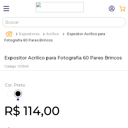
Buscar
TERMOS MAIS BUSCADOS
Expositores
Acrílico
Expositor Acrílico para
1
º
máquina relógio pulso
Fotografia 60 Pares Brincos
2
º
canetas
Expositor Acrílico para Fotografia 60 Pares Brincos
3
º
bandejas
Código
:
00549
4
º
sacola
5
º
pulseira
Cor
:
Preto
6
º
estojos
7
º
relogio
R$
114
,
00
8
º
sacolas
9
º
estojo