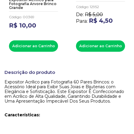
Fotografia Arvore Brinco
Código
:
12952
Grande
De:
R$
5
,
00
Código
:
00369
R$
4
,
50
Para:
R$
10
,
00
Adicionar ao Carrinho
Adicionar ao Carrinho
Descrição do produto
Expositor Acrílico para Fotografia 60 Pares Brincos: o
Acessório Ideal para Exibir Suas Joias e Bijuterias com
Elegância e Sofisticação. Este Expositor É Confeccionado
em Acrílico de Alta Qualidade, Garantindo Durabilidade e
Uma Apresentação Impecável Dos Seus Produtos.
Características: