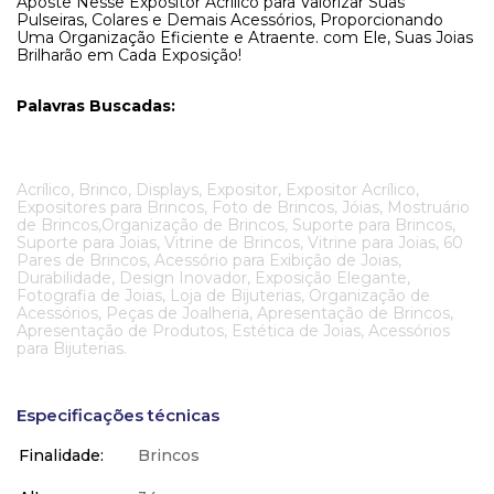
Aposte Nesse Expositor Acrílico para Valorizar Suas
Pulseiras, Colares e Demais Acessórios, Proporcionando
Uma Organização Eficiente e Atraente. com Ele, Suas Joias
Brilharão em Cada Exposição!
Palavras Buscadas:
Acrílico, Brinco, Displays, Expositor, Expositor Acrílico,
Expositores para Brincos, Foto de Brincos, Jóias, Mostruário
de Brincos,Organização de Brincos, Suporte para Brincos,
Suporte para Joias, Vitrine de Brincos, Vitrine para Joias, 60
Pares de Brincos, Acessório para Exibição de Joias,
Durabilidade, Design Inovador, Exposição Elegante,
Fotografia de Joias, Loja de Bijuterias, Organização de
Acessórios, Peças de Joalheria, Apresentação de Brincos,
Apresentação de Produtos, Estética de Joias, Acessórios
para Bijuterias.
Especificações técnicas
Finalidade
Brincos