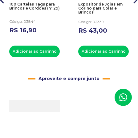
100 Cartelas Tags para
Expositor de Joias em
Brincos e Cordoes (nº 29)
Corino para Colar e
Brincos
Código
:
03844
Código
:
02339
R$
16
,
90
R$
43
,
00
Adicionar ao Carrinho
Adicionar ao Carrinho
Aproveite e compre junto