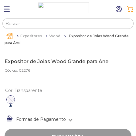
Buscar
TERMOS MAIS BUSCADOS
Expositores
Wood
Expositor de Joias Wood Grande
1
º
máquina relógio pulso
para Anel
2
º
canetas
Expositor de Joias Wood Grande para Anel
3
º
sacola
Código
:
02276
4
º
bandejas
5
º
pulseira
Cor
:
Transparente
6
º
estojos
7
º
relogio
8
º
busto
Formas de Pagamento
9
º
sacolas