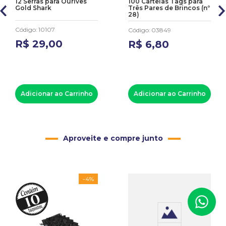
12 Serras para Ourives
100 Cartelas Tags para
Gold Shark
Três Pares de Brincos (nº
28)
Código
:
10107
Código
:
03849
R$
29
,
00
R$
6
,
80
Adicionar ao Carrinho
Adicionar ao Carrinho
Aproveite e compre junto
-
4%