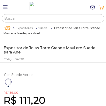
Buscar
TERMOS MAIS BUSCADOS
Expositores
Suede
Expositor de Joias Torre Grande
1
º
máquina relógio pulso
Mavi em Suede para Anel
2
º
sacola
Expositor de Joias Torre Grande Mavi em Suede
3
º
canetas
para Anel
4
º
bandejas
Código
:
04930
5
º
estojos
6
º
sacolas
Cor
:
Suede Verde
7
º
relogio
8
º
pulseira
R$
139
,
00
R$
111
,
20
9
º
cartela