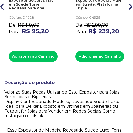
Expositor de Joias Mavi
Expositor de Joias Mavi
em Suede Torre
em Suede. Plataforma
Pequena para Anel
Tripla
Código
:
04928
Código
:
04925
De:
R$
119
,
00
De:
R$
299
,
00
R$
95
,
20
R$
239
,
20
Para:
Para:
Adicionar ao Carrinho
Adicionar ao Carrinho
Descrição do produto
Valorize Suas Peças Utilizando Este Expositor para Joias,
Semi-Joias e Bijuterias .
Display Confeccionado Madeira, Revestido Suede Luxo.
Ideal para Deixar Exposto em Vitrines em Joalherias ou
Fotografar Joias para Vender em Redes Sociais Como
Instagram e Tiktok.
- Esse Expositor de Madeira Revestido Suede Luxo, Tem