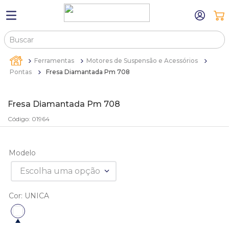
Buscar
TERMOS MAIS BUSCADOS
Ferramentas
Motores de Suspensão e Acessórios
1
º
máquina relógio pulso
Pontas
Fresa Diamantada Pm 708
2
º
sacola
Fresa Diamantada Pm 708
3
º
canetas
Código
:
01964
4
º
bandejas
5
º
estojos
Modelo
6
º
sacolas
Escolha uma opção
7
º
relogio
Cor
:
UNICA
8
º
pulseira
9
º
cartela