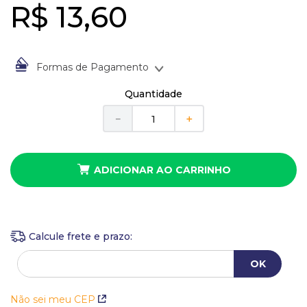
10
º
anel
R$
13
,
60
Formas de Pagamento
À vista no Boleto Bancário por
R$
13
,
60
Quantidade
Em até
1
x
de
R$
13
,
60
sem juros
－
＋
ADICIONAR AO CARRINHO
Não sei meu CEP