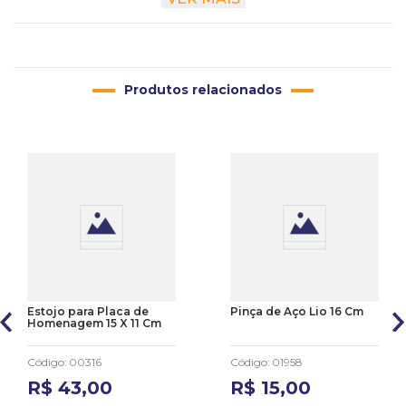
Material
Diamantada
Altura
1 cm
Largura
4 cm
Produtos relacionados
Comprimento
9 cm
Estojo para Placa de
Pinça de Aço Lio 16 Cm
Homenagem 15 X 11 Cm
Código
:
00316
Código
:
01958
R$
43
,
00
R$
15
,
00