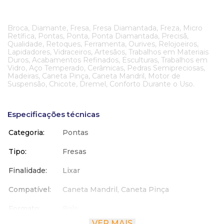
Broca, Diamante, Fresa, Fresa Diamantada, Freza, Micro
Retífica, Pontas, Ponta, Ponta Diamantada, Precisã,
Qualidade, Retoques, Ferramenta, Ourives, Relojoeiros,
Lapidadores, Vidraceiros, Artesãos, Trabalhos em Materiais
Duros, Acabamentos Refinados, Esculturas, Trabalhos em
Vidro, Aço Temperado, Cerâmicas, Pedras Semipreciosas,
Madeiras, Caneta Pinça, Caneta Mandril, Motor de
Suspensão, Chicote, Dremel, Conforto Durante o Uso.
Especificações técnicas
Categoria
Pontas
Tipo
Fresas
Finalidade
Lixar
Compatível
Caneta Mandril, Caneta Pinça
Formato
Bala
VER MAIS