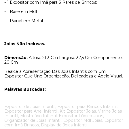
- 1 Expositor com Imã para 3 Pares de Brincos;
- 1 Base em Mdf
- 1 Painel em Metal
Joias Não Inclusas.
Dimensão:
Altura: 21,3 Cm Largura: 32,5 Cm Comprimento:
20 Cm
Realce a Apresentação Das Joias Infantis com Um
Expositor Que Une Organização, Delicadeza e Apelo Visual.
Palavras Buscadas:
Expositor de Joias Infantil, Expositor para Brincos Infantil,
Expositor para Anel Infantil, Kit Expositor Joias, Vitrine Joias
Infantil, Mostruário Infantil, Expositor Lúdico Joias,
Organizador de Joias Infantil, Expositor Mdf Joias, Expositor
com Imã Brincos, Display de Joias Infantil