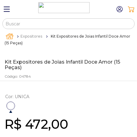
Buscar
TERMOS MAIS BUSCADOS
Expositores
Kit Expositores de Joias Infantil Doce Amor
1
º
máquina relógio pulso
(15 Peças)
2
º
canetas
Kit Expositores de Joias Infantil Doce Amor (15
3
º
bandejas
Peças)
4
º
sacola
Código
:
04784
5
º
pulseira
6
º
estojos
Cor
:
UNICA
7
º
relogio
8
º
sacolas
R$
472
,
00
9
º
estojo