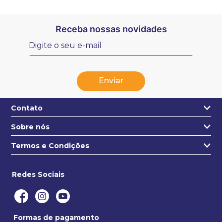
Receba nossas novidades
Enviar
Contato
Sobre nós
+55 31 3271-4631
Quem somos
Termos e Condições
contato@estojo.com.br
Nossa Localização
Termos e condições
Saiba mais
Redes Sociais
Privacidade e segurança
Politica de entregas
Formas de pagamento
Trocas e devoluções