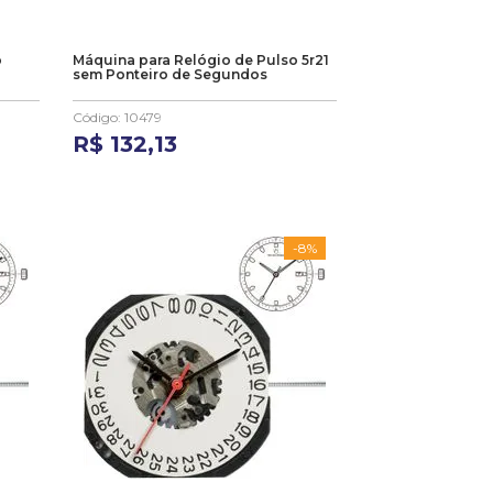
o
Máquina para Relógio de Pulso 5r21
sem Ponteiro de Segundos
Código
:
10479
R$
132
,
13
-
8%