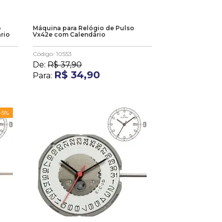
o
Máquina para Relógio de Pulso
rio
Vx42e com Calendário
Código
:
10553
De:
R$
37
,
90
R$
34
,
90
Para:
-
5%