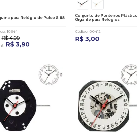
Conjunto de Ponteiros Plástic
uina para Relógio de Pulso Sl68
Gigante para Relógios
igo
:
10644
Código
:
00412
:
R$
4
,
09
R$
3
,
00
R$
3
,
90
ra: