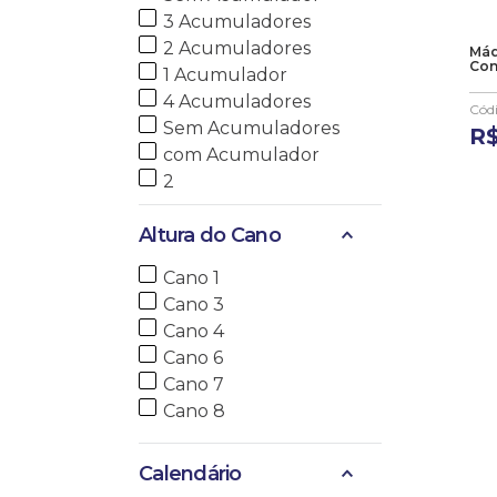
3 Acumuladores
2 Acumuladores
Máq
Con
1 Acumulador
4 Acumuladores
Cód
Sem Acumuladores
R
com Acumulador
2
Altura do Cano
Cano 1
Cano 3
Cano 4
Cano 6
Cano 7
Cano 8
Calendário