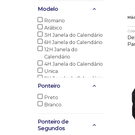
Modelo
Máq
Romano
Arábico
Cód
3H Janela do Calendário
De
6H Janela do Calendário
Pa
12H Janela do
Calendário
4H Janela do Calendário
Unica
9H Janela do Calendário
Ponteiro
Eixo 3
Eixo 5
Preto
Branco
Ponteiro de
Segundos