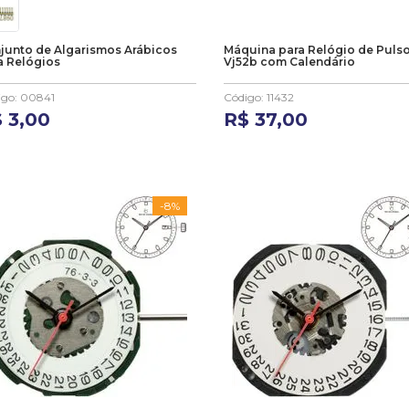
junto de Algarismos Arábicos
Máquina para Relógio de Puls
a Relógios
Vj52b com Calendário
igo
:
00841
Código
:
11432
$
3
,
00
R$
37
,
00
-
8%