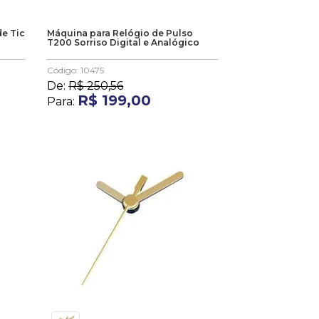
e Tic
Máquina para Relógio de Pulso
T200 Sorriso Digital e Analógico
Código
:
10475
De:
R$
250
,
56
R$
199
,
00
Para: