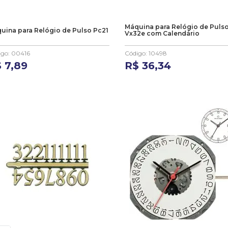
Máquina para Relógio de Puls
uina para Relógio de Pulso Pc21
Vx32e com Calendário
igo
:
00416
Código
:
10498
$
7
,
89
R$
36
,
34