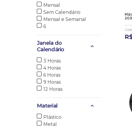
Mensal
Sem Calendário
Máq
203
Mensal e Semanal
6
Cód
R
Janela do
Calendário
3 Horas
4 Horas
6 Horas
9 Horas
12 Horas
Material
Plástico
Metal