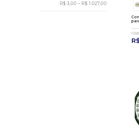
R$ 3,00
–
R$ 1.027,00
U
9mm - Slim
Con
par
13mm - Eixo 5mm
17mm - Eixo 9mm
Cód
21mm - Eixo 14mm
R