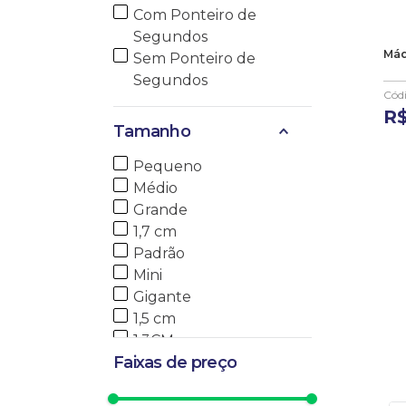
Com Ponteiro de
Segundos
Máq
Sem Ponteiro de
Segundos
Cód
R
Tamanho
Pequeno
Médio
Grande
1,7 cm
Padrão
Mini
Gigante
1,5 cm
1,3CM
Faixas de preço
1,1 cm
1,0 cm
0,8CM