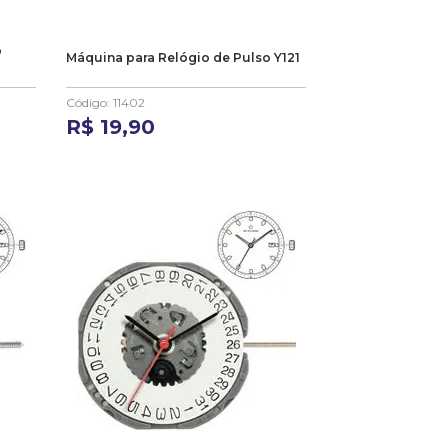
o
Máquina para Relógio de Pulso Y121
Código
:
11402
R$
19
,
90