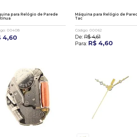
uina para Relógio de Parede
Máquina para Relógio de Pared
tínua
Tac
igo
:
00408
Código
:
00062
$
4
,
60
De:
R$
4
,
61
R$
4
,
60
Para: