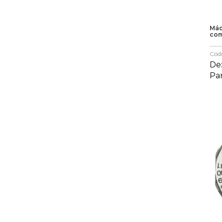
Máq
com
Cód
De
Pa