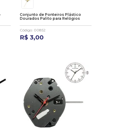
o
Conjunto de Ponteiros Plástico
Dourados Palito para Relógios
Código
:
00852
R$
3
,
00