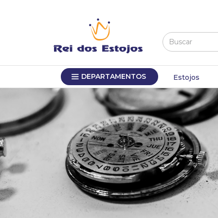
Buscar
TERMOS MAIS BUSCADOS
DEPARTAMENTOS
1
º
máquina relógio pulso
Estojos
2
º
sacola
3
º
canetas
4
º
bandejas
5
º
estojos
6
º
sacolas
7
º
relogio
8
º
pulseira
9
º
cartela