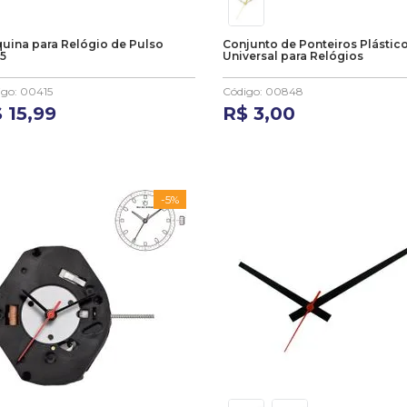
uina para Relógio de Pulso
Conjunto de Ponteiros Plástic
5
Universal para Relógios
igo
:
00415
Código
:
00848
$
15
,
99
R$
3
,
00
-
5%