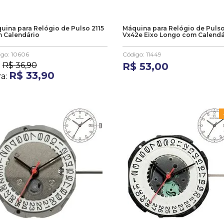
uina para Relógio de Pulso 2115
Máquina para Relógio de Puls
 Calendário
Vx42e Eixo Longo com Calendá
igo
:
10606
Código
:
11449
:
R$
36
,
90
R$
53
,
00
R$
33
,
90
ra: