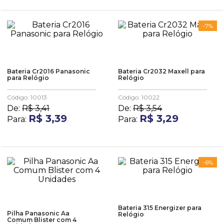
-
7%
Bateria Cr2016 Panasonic
Bateria Cr2032 Maxell para
para Relógio
Relógio
Código
:
10013
Código
:
10022
De:
R$
3
,
41
De:
R$
3
,
54
R$
3
,
39
R$
3
,
29
Para:
Para:
-
6%
Bateria 315 Energizer para
Pilha Panasonic Aa
Relógio
Comum Blister com 4