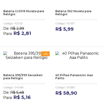
Bateria Cr2016 Murata para
Bateria 362 Murata para
Relógio
Relógio
Código
:
10029
Código
:
10057
De:
R$
2
,
99
R$
5
,
99
R$
2
,
81
Para:
-
6%
Bateria 395/399 Seizaiken
40 Pilhas Panasonic Aaa
para Relógio
Palito
Código
:
04069
Código
:
01085
De:
R$
5
,
48
R$
58
,
90
R$
5
,
16
Para: