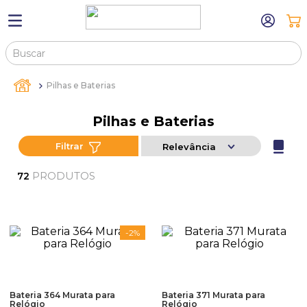
Buscar
TERMOS MAIS BUSCADOS
Pilhas e Baterias
1
º
máquina relógio pulso
2
º
sacola
Pilhas e Baterias
3
º
canetas
Filtrar
Relevância
4
º
bandejas
PRODUTOS
72
5
º
estojos
6
º
sacolas
-
2%
7
º
relogio
8
º
pulseira
9
º
cartela
Bateria 364 Murata para
Bateria 371 Murata para
Relógio
Relógio