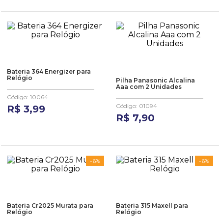
Bateria 364 Energizer para
Relógio
Pilha Panasonic Alcalina
Aaa com 2 Unidades
Código
:
10064
Código
:
01094
R$
3
,
99
R$
7
,
90
-
6%
-
6%
Bateria Cr2025 Murata para
Bateria 315 Maxell para
Relógio
Relógio