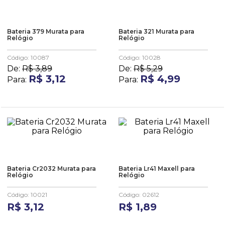
Bateria 379 Murata para
Bateria 321 Murata para
Relógio
Relógio
Código
:
10087
Código
:
10028
De:
R$
3
,
89
De:
R$
5
,
29
R$
3
,
12
R$
4
,
99
Para:
Para:
Bateria Cr2032 Murata para
Bateria Lr41 Maxell para
Relógio
Relógio
Código
:
10021
Código
:
02612
R$
3
,
12
R$
1
,
89