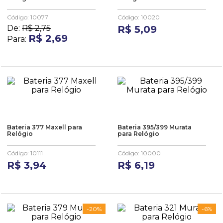
10
º
anel
Código
:
10077
Código
:
10020
De:
R$
2
,
75
R$
5
,
09
R$
2
,
69
Para:
Bateria 377 Maxell para
Bateria 395/399 Murata
Relógio
para Relógio
Código
:
10111
Código
:
10000
R$
3
,
94
R$
6
,
19
-
20%
-
6%