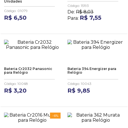
Unidades
Código
:
15193
Código
:
01079
De:
R$
8
,
03
R$
6
,
50
R$
7
,
55
Para:
Bateria Cr2032 Panasonic
Bateria 394 Energizer para
para Relógio
Relógio
Código
:
10068
Código
:
10043
R$
3
,
20
R$
9
,
85
-
6%