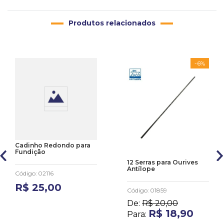
Produtos relacionados
-
6%
Cadinho Redondo para
Fundição
12 Serras para Ourives
Antílope
Código
:
02116
R$
25
,
00
Código
:
01859
De:
R$
20
,
00
R$
18
,
90
Para: