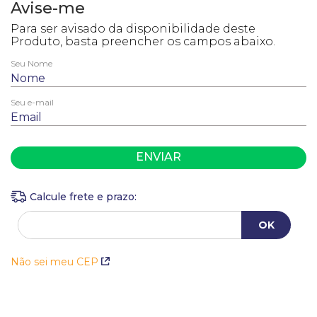
10
º
anel
ENVIAR
Não sei meu CEP