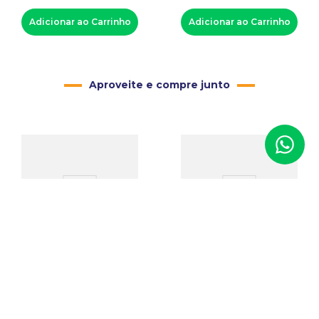
Adicionar ao Carrinho
Adicionar ao Carrinho
Aproveite e compre junto
Estojo de Veludo para
Fresa Bola para Motor de
Joias com Corte H (anel)
Suspensão
Código
:
01471
Código
:
01211