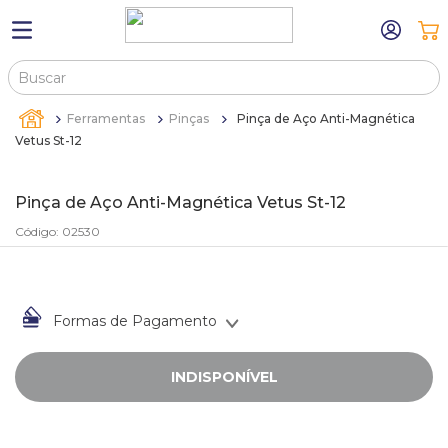
Buscar
TERMOS MAIS BUSCADOS
Ferramentas
Pinças
Pinça de Aço Anti-Magnética
1
º
máquina relógio pulso
Vetus St-12
2
º
sacola
Pinça de Aço Anti-Magnética Vetus St-12
3
º
canetas
Código
:
02530
4
º
bandejas
5
º
estojos
6
º
sacolas
Formas de Pagamento
7
º
relogio
INDISPONÍVEL
8
º
pulseira
9
º
cartela