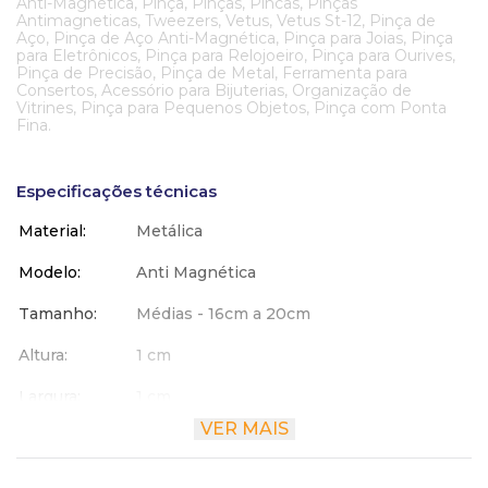
Anti-Magnética, Pinça, Pinças, Pincas, Pinças
Antimagneticas, Tweezers, Vetus, Vetus St-12, Pinça de
Aço, Pinça de Aço Anti-Magnética, Pinça para Joias, Pinça
para Eletrônicos, Pinça para Relojoeiro, Pinça para Ourives,
Pinça de Precisão, Pinça de Metal, Ferramenta para
Consertos, Acessório para Bijuterias, Organização de
Vitrines, Pinça para Pequenos Objetos, Pinça com Ponta
Fina.
Especificações técnicas
Material
Metálica
Modelo
Anti Magnética
Tamanho
Médias - 16cm a 20cm
Altura
1 cm
Largura
1 cm
VER MAIS
Comprimento
13.6 cm