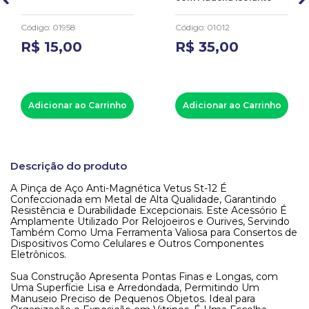
Código
:
01958
Código
:
01012
R$
15
,
00
R$
35
,
00
Adicionar ao Carrinho
Adicionar ao Carrinho
Descrição do produto
A Pinça de Aço Anti-Magnética Vetus St-12 É
Confeccionada em Metal de Alta Qualidade, Garantindo
Resistência e Durabilidade Excepcionais. Este Acessório É
Amplamente Utilizado Por Relojoeiros e Ourives, Servindo
Também Como Uma Ferramenta Valiosa para Consertos de
Dispositivos Como Celulares e Outros Componentes
Eletrônicos.
Sua Construção Apresenta Pontas Finas e Longas, com
Uma Superfície Lisa e Arredondada, Permitindo Um
Manuseio Preciso de Pequenos Objetos. Ideal para