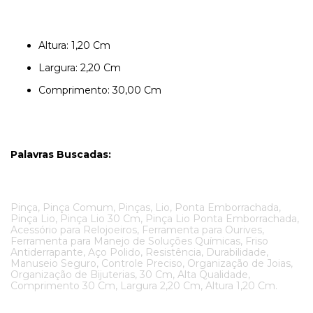
Altura: 1,20 Cm
Largura: 2,20 Cm
Comprimento: 30,00 Cm
Palavras Buscadas:
Pinça, Pinça Comum, Pinças, Lio, Ponta Emborrachada,
Pinça Lio, Pinça Lio 30 Cm, Pinça Lio Ponta Emborrachada,
Acessório para Relojoeiros, Ferramenta para Ourives,
Ferramenta para Manejo de Soluções Químicas, Friso
Antiderrapante, Aço Polido, Resistência, Durabilidade,
Manuseio Seguro, Controle Preciso, Organização de Joias,
Organização de Bijuterias, 30 Cm, Alta Qualidade,
Comprimento 30 Cm, Largura 2,20 Cm, Altura 1,20 Cm.