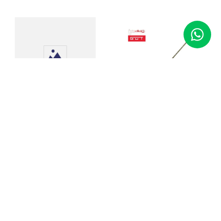
Estojo Tóquio de Veludo
para Joias (aliança)
12 Serras para Ourives
Diloy
Código
:
04458
R$
20
,
00
Código
:
10119
R$
22
,
90
Adicionar ao Carrinho
Adicionar ao Carrinho