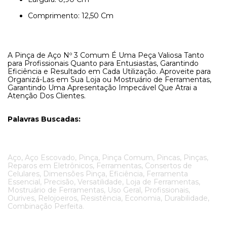
Comprimento: 12,50 Cm
A Pinça de Aço Nº 3 Comum É Uma Peça Valiosa Tanto
para Profissionais Quanto para Entusiastas, Garantindo
Eficiência e Resultado em Cada Utilização. Aproveite para
Organizá-Las em Sua Loja ou Mostruário de Ferramentas,
Garantindo Uma Apresentação Impecável Que Atrai a
Atenção Dos Clientes.
Palavras Buscadas:
Aço, Aço Escovado, Pinça, Pinça Comum, Pincas, Pinças,
Reparos em Eletrônicos, Ferramentas, Consertos de
Celulares, Dimensões Pinça, Eficiência, Ferramenta
Essencial, Precisão, Versatilidade, Loja de Ferramentas,
Mostruário de Ferramentas, Uso Geral, Profissionais,
Ourives, Relojoeiros, Resistência, Economia, Durabilidade,
Combinação Perfeita.