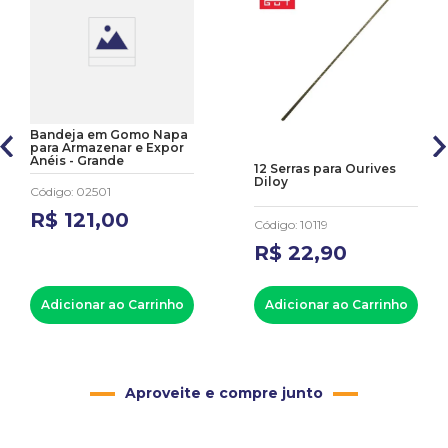
Bandeja em Gomo Napa
para Armazenar e Expor
Anéis - Grande
12 Serras para Ourives
Diloy
Código
:
02501
R$
121
,
00
Código
:
10119
R$
22
,
90
Adicionar ao Carrinho
Adicionar ao Carrinho
Aproveite e compre junto