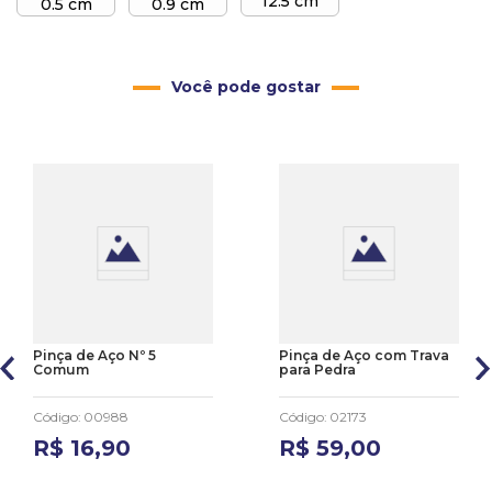
12.5 cm
0.5 cm
0.9 cm
Você pode gostar
Pinça de Aço Nº 5
Pinça de Aço com Trava
Comum
para Pedra
Código
:
00988
Código
:
02173
R$
16
,
90
R$
59
,
00