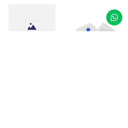
24 Estojos de Papel
Perolado Médio para
Joias (anel)
Estojo para Diamantes e
Pedras Preciosas com
Código
:
04427
Vidro
R$
66
,
00
Código
:
04402
R$
6
,
00
Adicionar ao Carrinho
Adicionar ao Carrinho