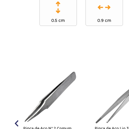
0.5 cm
0.9 cm
Pinça de Aço Nº 2 Comum
Pinça de Aço Lio 