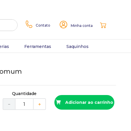
Contato
Minha conta
erias
Ferramentas
Saquinhos
 Comum
Quantidade
Adicionar ao carrinho
－
＋
r
R$
16
,
90