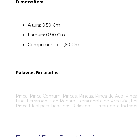
Dimensões:
Altura: 0,50 Cm
Largura: 0,90 Cm
Comprimento: 11,60 Cm
Palavras Buscadas:
Pinça, Pinça Comum, Pincas, Pinças, Pinça de Aço, Pinça 
Fina, Ferramenta de Reparo, Ferramenta de Precisão, Fe
Pinça Ideal para Trabalhos Delicados, Ferramenta Indispe