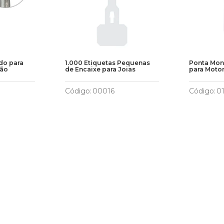
ido para
1.000 Etiquetas Pequenas
Ponta Mon
são
de Encaixe para Joias
para Motor
Código
:
00016
Código
:
0
R$
13
,
00
R$
7
,
2
Carrinho
Adicionar ao Carrinho
Adicion
Aproveite e compre junto