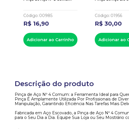
Código
:
00985
Código
:
01956
R$
16
,
90
R$
30
,
00
ho
Adicionar ao Carrinho
Adicionar ao 
Descrição do produto
Pinça de Aço Nº 4 Comum: a Ferramenta Ideal para Quem 
Pinça É Amplamente Utilizada Por Profissionais de Diver
Manipulação, Garantindo Eficiência Nas Tarefas Mais Deli
Fabricada em Aço Escovado, a Pinça de Aço Nº 4 Comu
para o Seu Dia a Dia. Equipe Sua Loja ou Seu Mostrário c