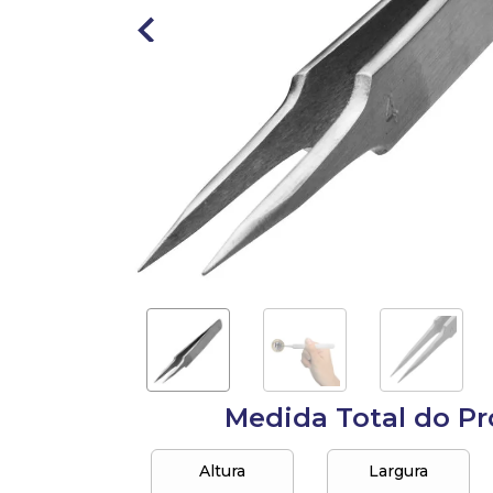
10
º
sacolas
Medida Total do P
Altura
Largura