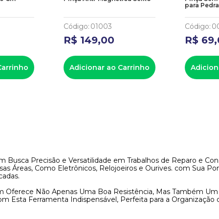
para Pedr
Código
:
01003
Código
:
0
R$
149
,
00
R$
69
,
Carrinho
Adicionar ao Carrinho
Adicion
Busca Precisão e Versatilidade em Trabalhos de Reparo e Conse
sas Áreas, Como Eletrônicos, Relojoeiros e Ourives. com Sua Po
cadas.
m Oferece Não Apenas Uma Boa Resistência, Mas Também Um Cu
om Esta Ferramenta Indispensável, Perfeita para a Organização de