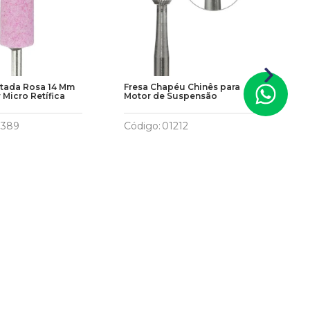
tada Rosa 14 Mm
Fresa Chapéu Chinês para
Ba
 Micro Retífica
Motor de Suspensão
Qu
1389
Código
:
01212
Có
0
R$
22
,
00
R
ar ao Carrinho
Adicionar ao Carrinho
A