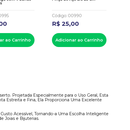
as
0995
Código
:
00990
Có
00
R$
25
,
00
R
ar ao Carrinho
Adicionar ao Carrinho
A
rto. Projetada Especialmente para o Uso Geral, Esta
nta Estreita e Fina, Ela Proporciona Uma Excelente
sto Acessível, Tornando-a Uma Escolha Inteligente
 Joias e Bijuterias.