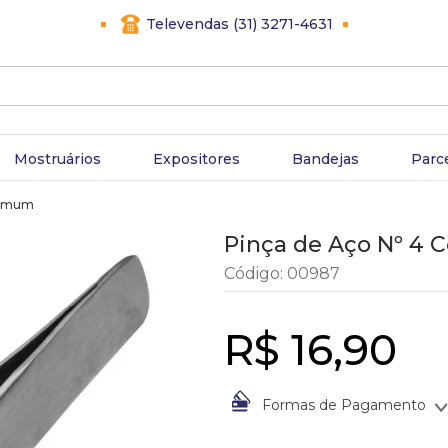
Televendas (31) 3271-4631
Mostruários
Expositores
Bandejas
Parc
Comum
Pinça de Aço Nº 4
Código
:
00987
R$
16
,
90
Formas de Pagamento
À vista no Boleto Bancário po