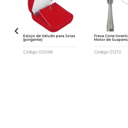
Estojo de Veludo para Joias
Fresa Cone Invert
(pingente)
Motor de Suspen
Código
:
00048
Código
:
01210
R$
5
,
70
R$
9
,
90
ho
Adicionar ao Carrinho
Adicionar ao 