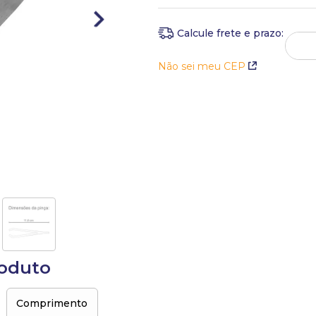
Em até
1
x
de
R$
16
,
90
sem ju
Não sei meu CEP
roduto
Comprimento