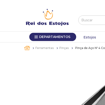
Buscar
TERMOS MAIS BUSCADOS
DEPARTAMENTOS
1
º
máquina relógio pulso
Estojos
2
º
canetas
Ferramentas
Pinças
Pinça de Aço Nº 4 
3
º
bandejas
4
º
sacola
5
º
relogio
6
º
pulseira
7
º
estojo
8
º
estojos
9
º
busto