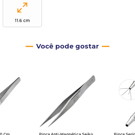
11.6 cm
Você pode gostar
30 Cm
Pinça Anti-Magnética Seiko
Pinça Seri