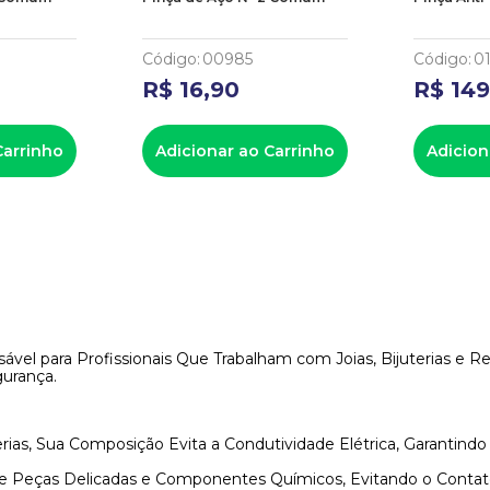
Código
:
00985
Código
:
0
R$
16
,
90
R$
14
Carrinho
Adicionar ao Carrinho
Adicion
el para Profissionais Que Trabalham com Joias, Bijuterias e Rel
gurança.
erias, Sua Composição Evita a Condutividade Elétrica, Garantin
e Peças Delicadas e Componentes Químicos, Evitando o Conta