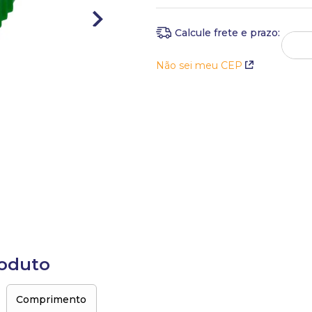
Em até
1
x
de
R$
19
,
00
sem ju
Não sei meu CEP
roduto
Comprimento