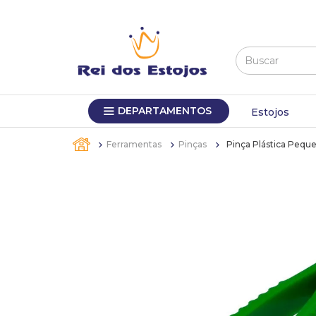
Buscar
TERMOS MAIS BUSCADOS
DEPARTAMENTOS
1
º
máquina relógio pulso
Estojos
2
º
canetas
Ferramentas
Pinças
Pinça Plástica Pequ
3
º
bandejas
4
º
sacola
5
º
pulseira
6
º
estojos
7
º
relogio
8
º
estojo
9
º
sacolas