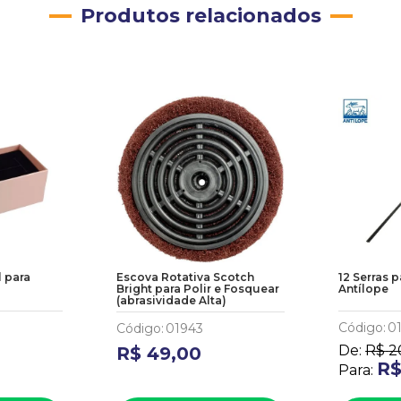
Produtos relacionados
l para
Escova Rotativa Scotch
12 Serras 
Bright para Polir e Fosquear
Antílope
(abrasividade Alta)
Código
:
0
Código
:
01943
De:
R$
2
R$
49
,
00
R
Para: