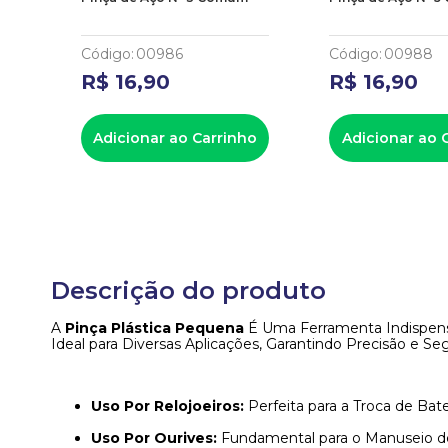
Código
:
00986
Código
:
00988
R$
16
,
90
R$
16
,
90
Adicionar ao Carrinho
Adicionar ao 
Descrição do produto
A
Pinça Plástica Pequena
É Uma Ferramenta Indispensáv
Ideal para Diversas Aplicações, Garantindo Precisão e Se
Uso Por Relojoeiros:
Perfeita para a Troca de Bat
Uso Por Ourives:
Fundamental para o Manuseio d