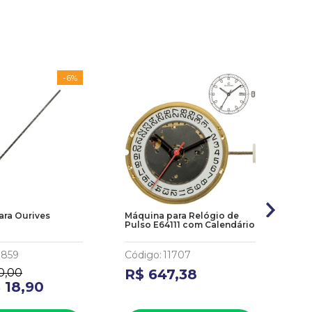
-
6%
para Ourives
Máquina para Relógio de
Exp
Pulso E64111 com Calendário
Joi
1859
Código
:
11707
Có
0
,
00
R$
647
,
38
R
$
18
,
90