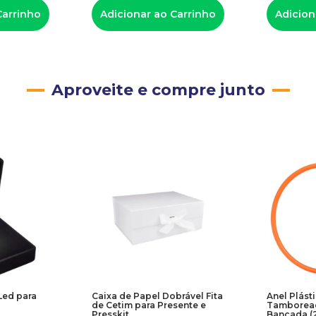
Carrinho
Adicionar ao Carrinho
Adicion
Aproveite e compre junto
Led para
Caixa de Papel Dobrável Fita
Anel Plást
de Cetim para Presente e
Tamboread
Presskit
Bancada (2