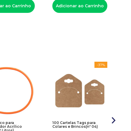
ar ao Carrinho
Adicionar ao Carrinho
A
-
37%
ico para
100 Cartelas Tags para
Dis
or Acrílico
Colares e Brincos(nº 04)
Val
 Litros)