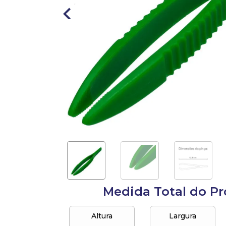
10
º
anel
Medida Total do P
Altura
Largura