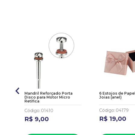
Mandril Reforçado Porta
6 Estojos de Pape
Disco para Motor Micro
Joias (anel)
Retífica
Código
:
04179
Código
:
01410
R$
19
,
00
R$
9
,
00