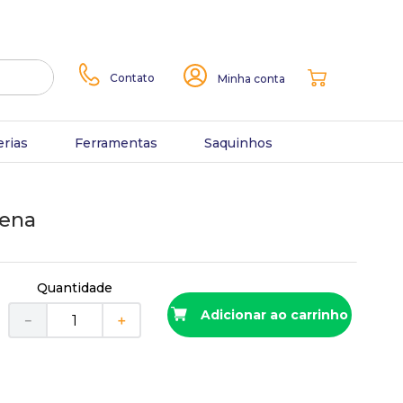
Contato
Minha conta
erias
Ferramentas
Saquinhos
uena
Quantidade
Adicionar ao carrinho
－
＋
r
R$
19
,
00