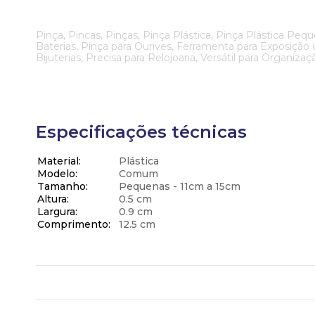
Pinça, Pincas, Pinças, Pinça Plástica, Pinça Plástica Pequ
Baterias, Pinça para Ourives, Ferramenta para Exposiçã
Bijuterias, Precisa para Relojoaria, Versátil para Organizaç
Especificações técnicas
Material
Plástica
Modelo
Comum
Tamanho
Pequenas - 11cm a 15cm
Altura
0.5 cm
Largura
0.9 cm
Comprimento
12.5 cm