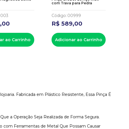
com Trava para Pedra
par
1003
Código
:
00999
Có
9
,
00
R$
589
,
00
R
ar ao Carrinho
Adicionar ao Carrinho
A
ojoaria. Fabricada em Plástico Resistente, Essa Pinça É
do Que a Operação Seja Realizada de Forma Segura.
to com Ferramentas de Metal Que Possam Causar