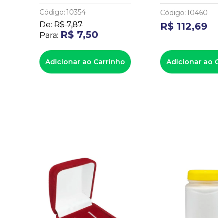
Código
:
10354
Código
:
10460
De:
R$
7
,
87
R$
112
,
69
R$
7
,
50
Para:
ho
Adicionar ao Carrinho
Adicionar ao 