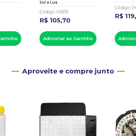
Sol e Lua
Código
:
0
Código
:
10659
R$
119
R$
105
,
70
Carrinho
Adicionar ao Carrinho
Adicion
Aproveite e compre junto