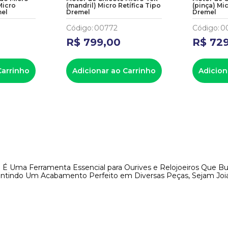
Micro
(mandril) Micro Retífica Tipo
(pinça) Mi
mel
Dremel
Dremel
Código
:
00772
Código
:
0
R$
799
,
00
R$
72
Carrinho
Adicionar ao Carrinho
Adicion
fica É Uma Ferramenta Essencial para Ourives e Relojoeiros Qu
arantindo Um Acabamento Perfeito em Diversas Peças, Sejam Joias