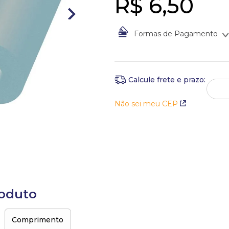
R$
6
,
50
Formas de Pagamento
À vista no Boleto Bancário po
Em até
1
x
de
R$
6
,
50
sem jur
Não sei meu CEP
roduto
Comprimento