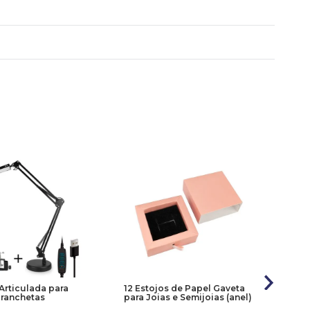
Articulada para
12 Estojos de Papel Gaveta
Ma
Pranchetas
para Joias e Semijoias (anel)
Or