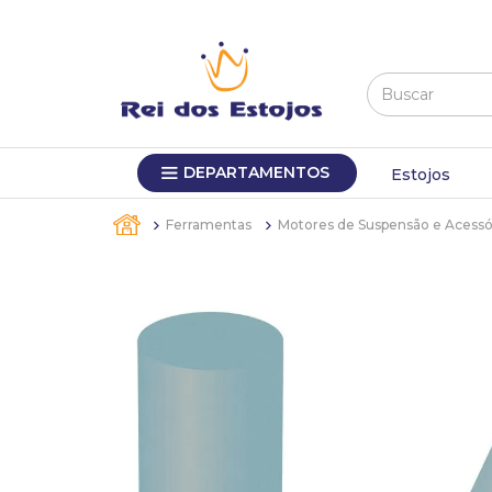
Buscar
TERMOS MAIS BUSCADOS
DEPARTAMENTOS
1
º
máquina relógio pulso
Estojos
2
º
canetas
Ferramentas
Motores de Suspensão e Acessó
3
º
sacola
4
º
bandejas
5
º
pulseira
6
º
estojos
7
º
relogio
8
º
busto
9
º
sacolas