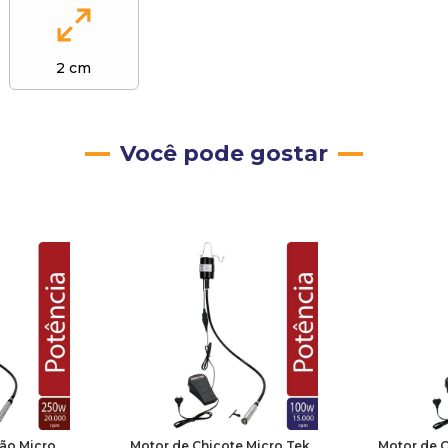
2 cm
Você pode gostar
ão Micro
Motor de Chicote Micro Tek
Motor de C