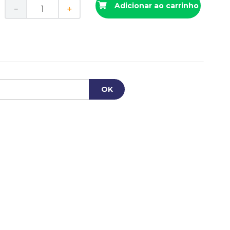
Adicionar ao carrinho
－
＋
r
R$
6
,
50
os