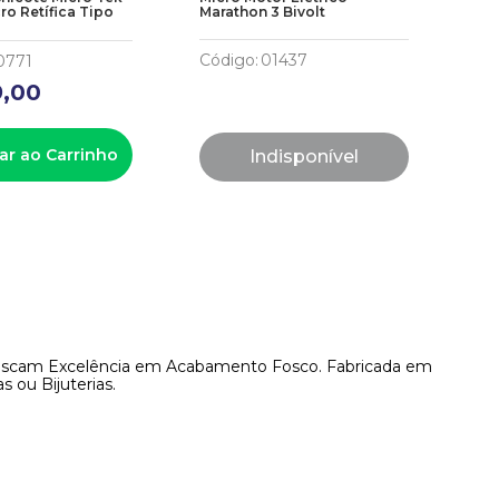
cro Retífica Tipo
Marathon 3 Bivolt
Código
:
01437
0771
9
,
00
ar ao Carrinho
Indisponível
e Buscam Excelência em Acabamento Fosco. Fabricada em
 ou Bijuterias.