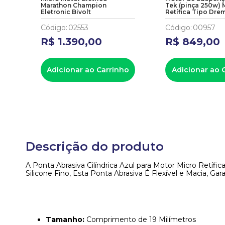
Marathon Champion
Tek (pinça 250w) 
Eletronic Bivolt
Retífica Tipo Dre
Código
:
02553
Código
:
00957
R$
1
.
390
,
00
R$
849
,
00
Adicionar ao Carrinho
Adicionar ao 
Descrição do produto
A Ponta Abrasiva Cilíndrica Azul para Motor Micro Retí
Silicone Fino, Esta Ponta Abrasiva É Flexível e Macia, G
Tamanho:
Comprimento de 19 Milímetros