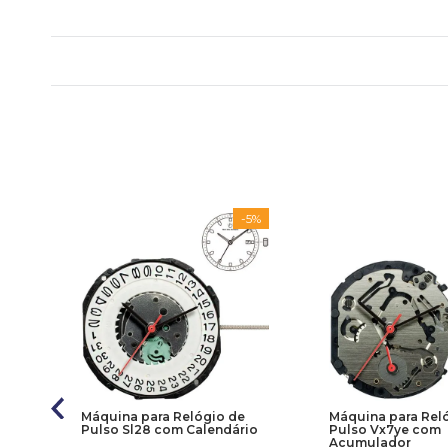
-
5%
a
Máquina para Relógio de
Máquina para Rel
e
Pulso Sl28 com Calendário
Pulso Vx7ye com
Acumulador