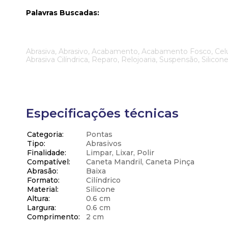
Palavras Buscadas:
Abrasiva, Abrasivo, Acabamento, Acabamento Fosco, Celular
Abrasiva Cilíndrica, Reparo, Relojoaria, Suspensão, Silicone
Especificações técnicas
Categoria
Pontas
Tipo
Abrasivos
Finalidade
Limpar, Lixar, Polir
Compatível
Caneta Mandril, Caneta Pinça
Abrasão
Baixa
Formato
Cilíndrico
Material
Silicone
Altura
0.6 cm
Largura
0.6 cm
Comprimento
2 cm