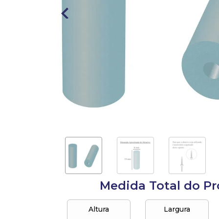
10
º
anel
Medida Total do P
Altura
Largura