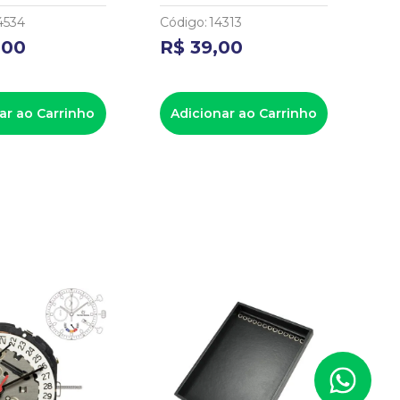
4534
Código
:
14313
Có
,
00
R$
39
,
00
R
ar ao Carrinho
Adicionar ao Carrinho
A