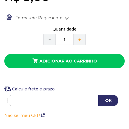
10
º
busto
Formas de Pagamento
À vista no Boleto Bancário por
R$
5
,
00
Quantidade
Em até
1
x
de
R$
5
,
00
sem juros
－
＋
ADICIONAR AO CARRINHO
Não sei meu CEP