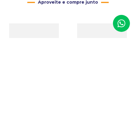
Aproveite e compre junto
Estojo para 12 Relogios
Mostruário Porta Joias
Laqueado
para Anéis 220 Pasta
Código
:
04276
Código
:
00690
R$
259
,
00
R$
143
,
00
Adicionar ao Carrinho
Adicionar ao Carrinho