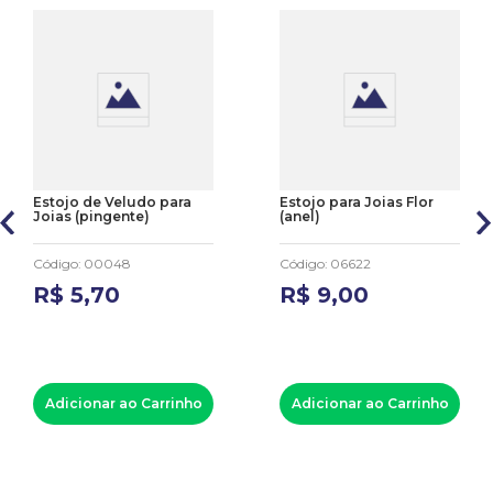
Estojo de Veludo para
Estojo para Joias Flor
Joias (pingente)
(anel)
Código
:
00048
Código
:
06622
R$
5
,
70
R$
9
,
00
Adicionar ao Carrinho
Adicionar ao Carrinho