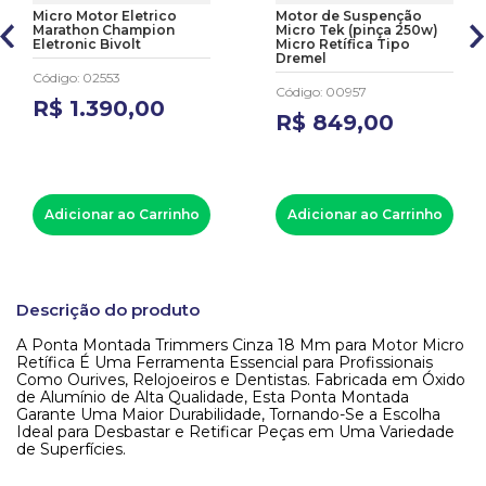
Micro Motor Eletrico
Motor de Suspenção
Marathon Champion
Micro Tek (pinça 250w)
Eletronic Bivolt
Micro Retífica Tipo
Dremel
Código
:
02553
Código
:
00957
R$
1
.
390
,
00
R$
849
,
00
Adicionar ao Carrinho
Adicionar ao Carrinho
Descrição do produto
A Ponta Montada Trimmers Cinza 18 Mm para Motor Micro
Retífica É Uma Ferramenta Essencial para Profissionais
Como Ourives, Relojoeiros e Dentistas. Fabricada em Óxido
de Alumínio de Alta Qualidade, Esta Ponta Montada
Garante Uma Maior Durabilidade, Tornando-Se a Escolha
Ideal para Desbastar e Retificar Peças em Uma Variedade
de Superfícies.