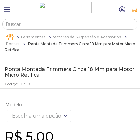
Buscar
TERMOS MAIS BUSCADOS
Ferramentas
Motores de Suspensão e Acessórios
1
º
máquina relógio pulso
Pontas
Ponta Montada Trimmers Cinza 18 Mm para Motor Micro
Retífica
2
º
canetas
3
º
bandejas
Ponta Montada Trimmers Cinza 18 Mm para Motor
Micro Retífica
4
º
sacola
Código
:
01399
5
º
relogio
6
º
pulseira
Modelo
7
º
estojo
Escolha uma opção
8
º
estojos
9
º
sacolas
R$
5
,
00