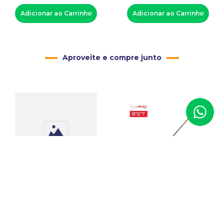
Adicionar ao Carrinho
Adicionar ao Carrinho
Aproveite e compre junto
12 Alfinetes Dourados
para Joias
12 Serras para Ourives
Diloy
Código
:
00946
R$
25
,
00