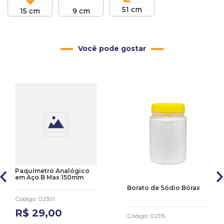
51 cm
15 cm
9 cm
Você pode gostar
Paquímetro Analógico
em Aço B Max 150mm
Borato de Sódio Bórax
Código
:
02391
R$
29
,
00
Código
:
02115