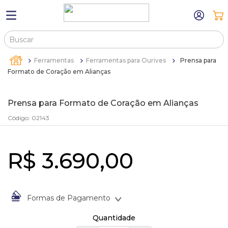
Buscar
TERMOS MAIS BUSCADOS
Ferramentas
Ferramentas para Ourives
Prensa para
1
º
máquina relógio pulso
Formato de Coração em Alianças
2
º
canetas
Prensa para Formato de Coração em Alianças
3
º
sacola
Código
:
02143
4
º
bandejas
5
º
pulseira
R$
3
.
690
,
00
6
º
estojos
7
º
relogio
8
º
busto
Formas de Pagamento
À vista no Boleto Bancário por
R$
3
.
690
,
00
9
º
sacolas
Quantidade
Em até
1
x
de
R$
3
.
690
,
00
sem juros