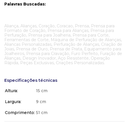
Palavras Buscadas:
Aliança, Alianças, Coração, Coracao, Prensa, Prensa para
Formato de Coração, Prensa para Alianças, Prensa para
Perfuração, Prensa para Joalheria, Prensa para Corte,
Ferramentas de Corte, Máquina de Perfuração de Alianças,
Aliancas Personalizadas, Perfuração de Alianças, Criação de
Joias, Prensa de Ouro, Prensa de Prata, Equipamento para
Joalheiros, Prensa para Cravação, Furo Perfeito, Furação de
Alianças, Design Inovador, Aço Resistente, Operação
Rápida, Peças Exclusivas, Criações Personalizadas.
Especificações técnicas
Altura
15 cm
Largura
9 cm
Comprimento
51 cm