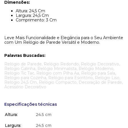
Dimensões:
Altura: 24,5 Cm
Largura: 24,5 Cm
Comprimento: 3 Cm
Leve Mais Funcionalidade e Elegância para o Seu Ambiente
com Um Relógio de Parede Versátil e Moderno.
Palavras Buscadas:
Relógio de Parede, Relógio Redondo, Relógio Decorativo,
Relógio Galinha, Relógio Minimalista, Relógio Moderno,
Relógio Tic Tac, Relógio com Pilha Aa, Relógio para Sala,
Relógio para Cozinha, Relógio para Escritório, Relógio Liso,
Relógio 24,5 Cm, Relógio Compacto, Decoração de Parede,
Acessório Decorativo
Especificações técnicas
Altura
24.5 cm
Largura
24.5 cm