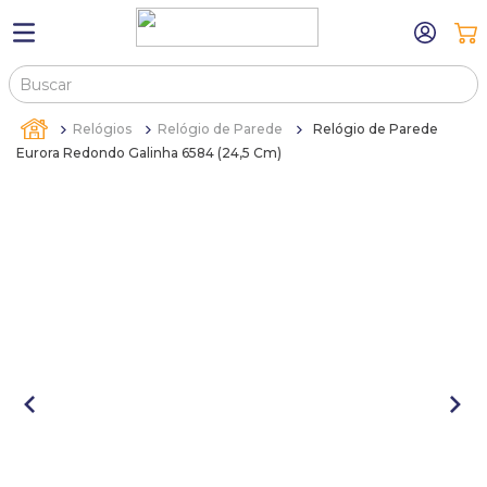
Buscar
TERMOS MAIS BUSCADOS
Relógios
Relógio de Parede
Relógio de Parede
1
º
máquina relógio pulso
Eurora Redondo Galinha 6584 (24,5 Cm)
2
º
canetas
3
º
sacola
4
º
bandejas
5
º
pulseira
6
º
estojos
7
º
relogio
8
º
busto
9
º
sacolas