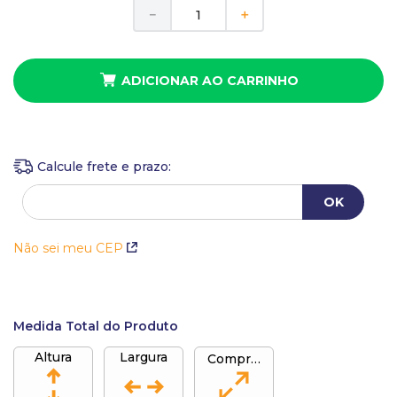
10
º
anel
Em até
2
x
de
R$
69
,
50
sem juros
－
＋
ADICIONAR AO CARRINHO
Não sei meu CEP
Medida Total do Produto
Altura
Largura
Comprimento