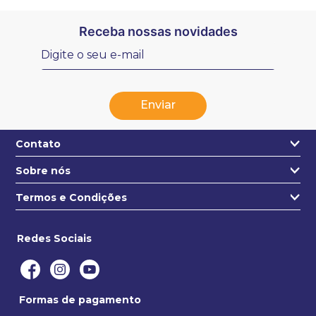
Receba nossas novidades
Enviar
Contato
Sobre nós
+55 31 3271-4631
Quem somos
Termos e Condições
contato@estojo.com.br
Nossa Localização
Termos e condições
Saiba mais
Redes Sociais
Privacidade e segurança
Politica de entregas
Formas de pagamento
Trocas e devoluções