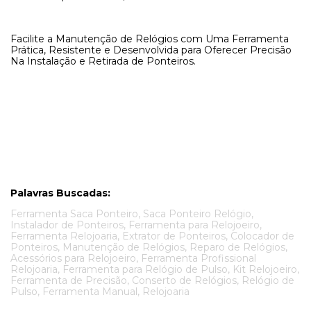
Facilite a Manutenção de Relógios com Uma Ferramenta
Prática, Resistente e Desenvolvida para Oferecer Precisão
Na Instalação e Retirada de Ponteiros.
Palavras Buscadas:
Ferramenta Saca Ponteiro, Saca Ponteiro Relógio,
Instalador de Ponteiros, Ferramenta para Relojoeiro,
Ferramenta Relojoaria, Extrator de Ponteiros, Colocador de
Ponteiros, Manutenção de Relógios, Reparo de Relógios,
Acessórios para Relojoeiro, Ferramenta Profissional
Relojoaria, Ferramenta para Relógio de Pulso, Kit Relojoeiro,
Ferramenta de Precisão, Conserto de Relógios, Relógio de
Pulso, Ferramenta Manual, Relojoaria