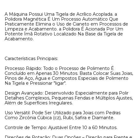
A Máquina Possui Uma Tigela de Acrílico Acoplada. a
Polidora Magnética É Um Processo Automático Que
Praticamente Elimina o Uso de Cianeto em Processos de
Limpeza e Acabamento. a Polidora É Acionada Por Um
Potente Ímã Rotativo Localizado Na Base da Tigela de
Acabamento.
Características Principais:
Processo Rápido: Todo o Processo de Polimento É
Concluído em Apenas 30 Minutos. Basta Colocar Suas Joias,
Pinos de Aço, Água e Compostos Especiais de Polimento
Na Tigela e Pressionar "ligar".
Design Avançado: Desenvolvido Especialmente para Polir
Detalhes Complexos, Pequenas Fendas e Múltiplos Ajustes,
Além de Superfícies Irregulares.
Uso Versátil: Pode Ser Utilizado para Joias com Pedras
Como Zircônia Cúbica (cz), Rubi, Safira e Diamante.
Controle de Tempo: Ajustável Entre 10 a 60 Minutos.
Direções de Rotação: Duas Opções – Direção para Frente e