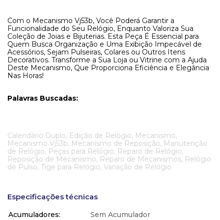
Com o Mecanismo Vj53b, Você Poderá Garantir a
Funcionalidade do Seu Relógio, Enquanto Valoriza Sua
Coleção de Joias e Bijuterias. Esta Peça É Essencial para
Quem Busca Organização e Uma Exibição Impecável de
Acessórios, Sejam Pulseiras, Colares ou Outros Itens
Decorativos. Transforme a Sua Loja ou Vitrine com a Ajuda
Deste Mecanismo, Que Proporciona Eficiência e Elegância
Nas Horas!
Palavras Buscadas:
Calendário Duplo, Edição de Relógio, Mecanismo,
Mecanismo Vj53b, Mecanismo de Reposição, Manutenção
de Relógio, Peças para Relógio, Reparo de Relógio,
Reposição de Mecanismo, Reparo de Mecanismos, Relógio
de Pulso, Tige para Relógio, Variação de Relógio
Especificações técnicas
Acumuladores
Sem Acumulador