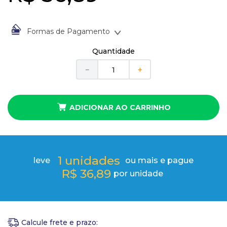
10
º
anel
Formas de Pagamento
À vista no Boleto Bancário por
R$
36
,
89
Quantidade
Em até
1
x
de
R$
36
,
89
sem juros
－
＋
ADICIONAR AO CARRINHO
1
unidades
leve
ou mais e pague
R$
36
,
89
por unidade