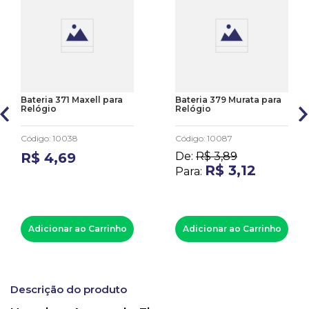
Bateria 371 Maxell para
Bateria 379 Murata para
Relógio
Relógio
Código
:
10038
Código
:
10087
R$
4
,
69
De:
R$
3
,
89
R$
3
,
12
Para:
Adicionar ao Carrinho
Adicionar ao Carrinho
Descrição do produto