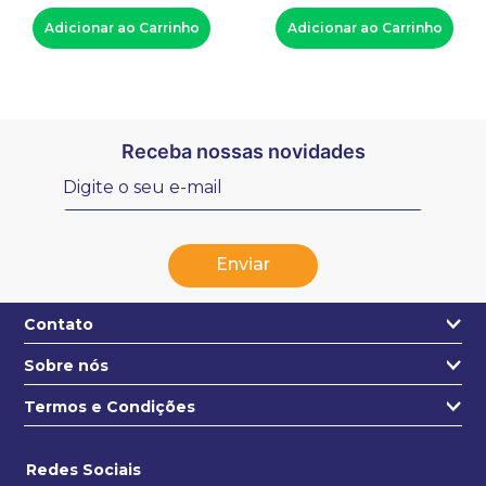
Adicionar ao Carrinho
Adicionar ao Carrinho
Receba nossas novidades
Enviar
Contato
Sobre nós
+55 31 3271-4631
Quem somos
Termos e Condições
contato@estojo.com.br
Nossa Localização
Termos e condições
Saiba mais
Redes Sociais