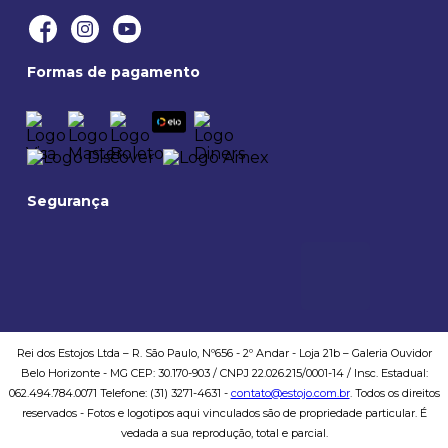
Privacidade e segurança
Politica de entregas
Formas de pagamento
Trocas e devoluções
Formas de pagamento
Politica de compra
Segurança
Rei dos Estojos Ltda – R. São Paulo, Nº656 - 2º Andar - Loja 21b – Galeria Ouvidor
Belo Horizonte - MG CEP: 30.170-903 / CNPJ 22.026.215/0001-14 / Insc. Estadual:
062.494.784.0071 Telefone: (31) 3271-4631 -
contato@estojo.com.br
. Todos os direitos
reservados - Fotos e logotipos aqui vinculados são de propriedade particular. É
vedada a sua reprodução, total e parcial.