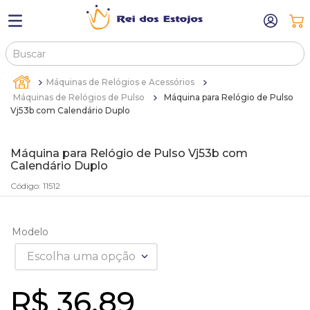
Buscar
TERMOS MAIS BUSCADOS
Máquinas de Relógios e Acessórios
1
º
máquina relógio pulso
Máquinas de Relógios de Pulso
Máquina para Relógio de Pulso
Vj53b com Calendário Duplo
2
º
sacola
3
º
canetas
Máquina para Relógio de Pulso Vj53b com
Calendário Duplo
4
º
bandejas
Código
:
11512
5
º
estojos
6
º
sacolas
Modelo
7
º
relogio
Escolha uma opção
8
º
pulseira
9
º
cartela
R$
36
,
89