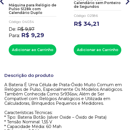
Calendário sem Ponteiro
Máquina para Relógio de
de Segundos
Pulso Sl28k com
Calendário Duplo
Código
:
02586
Código
:
04034
R$
34
,
21
De:
R$
9
,
97
R$
9
,
29
Para:
Adicionar ao Carrinho
Adicionar ao Carrinho
Descrição do produto
A Bateria É Uma Célula de Prata-Óxido Muito Comum em
Relógios de Pulso, Especialmente Os Modelos Analógicos.
Também Conhecida Como Sr936sw, Além de Ser
Compatível com Relógios Analógicos e Utilizada em
Calculadoras, Brinquedos Pequenos e Medidores.
Características Técnicas:
* Tipo: Bateria Botão (silver Oxide – Óxido de Prata)
* Tensão Nominal: 1,55 V
* Capacidade Média: 60 Mah