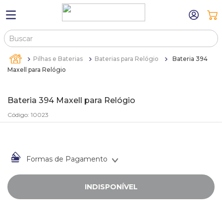
Buscar
TERMOS MAIS BUSCADOS
Pilhas e Baterias
Baterias para Relógio
Bateria 394
1
º
máquina relógio pulso
Maxell para Relógio
2
º
canetas
Bateria 394 Maxell para Relógio
3
º
sacola
Código
:
10023
4
º
bandejas
5
º
pulseira
6
º
estojos
Formas de Pagamento
7
º
relogio
INDISPONÍVEL
8
º
busto
9
º
sacolas