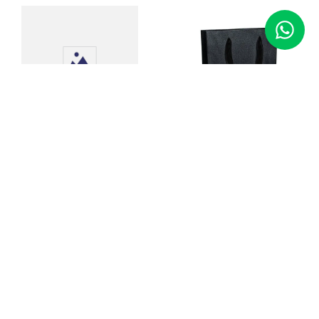
24 Estojos de Papel
Perolado Médio para
Joias (anel)
Sacola de Papel
18x22x05
Código
:
04427
R$
66
,
00
Código
:
01998
R$
5
,
20
Adicionar ao Carrinho
Adicionar ao Carrinho