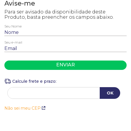
10
º
anel
ENVIAR
Não sei meu CEP