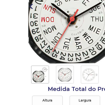
10
º
anel
Medida Total do P
Altura
Largura