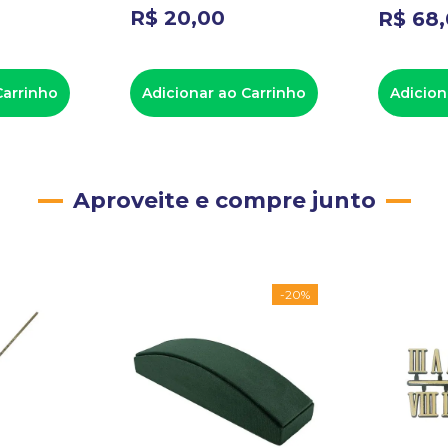
R$
20
,
00
R$
68
,
Carrinho
Adicionar ao Carrinho
Adicion
Aproveite e compre junto
-
20%