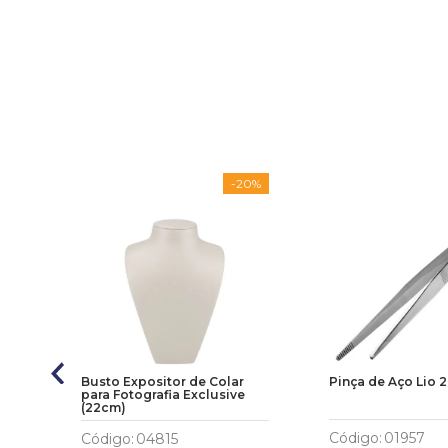
0%
-
20%
em
Busto Expositor de Colar
Pinça de Aço Lio 
para Fotografia Exclusive
(22cm)
Código
:
01957
Código
:
04815