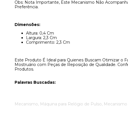
Obs: Nota Importante, Este Mecanismo Não Acompanha P
Preferência.
Dimensões:
Altura: 0,4 Cm
Largura: 2,3 Cm
Comprimento: 2,3 Cm
Este Produto É Ideal para Quienes Buscam Otimizar o 
Mostruário com Peças de Reposição de Qualidade. Confec
Produtos.
Palavras Buscadas:
Mecanismo, Máquina para Relógio de Pulso, Mecanismo d