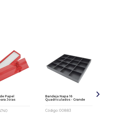
 de Papel
Bandeja Napa 16
Min
ara Joias
Quadriculados - Grande
Código
:
00883
Có
4740