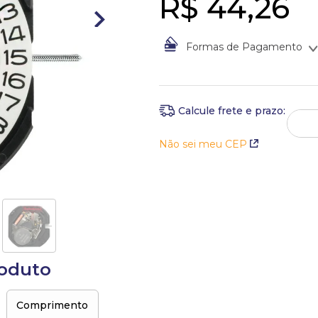
R$
44
,
26
Formas de Pagamento
À vista no Boleto Bancário po
Em até
1
x
de
R$
44
,
26
sem j
Não sei meu CEP
roduto
Comprimento