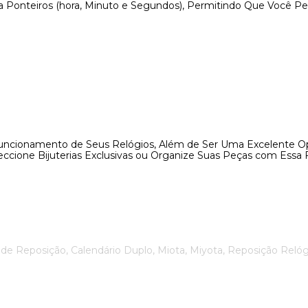
onteiros (hora, Minuto e Segundos), Permitindo Que Você Per
Funcionamento de Seus Relógios, Além de Ser Uma Excelente 
cione Bijuterias Exclusivas ou Organize Suas Peças com Essa F
e Reposição, Calendário Duplo, Miota, Miyota, Reposição Relóg