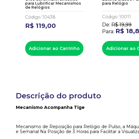
para Lubrificar Mecanismos
para Relógio
de Relógios
Código
:
10011
Código
:
10438
De:
R$
19
,
99
R$
119
,
00
R$
18
,
Para:
ho
Adicionar ao Carrinho
Adicionar ao 
Descrição do produto
Mecanismo Acompanha Tige
Mecanismo de Reposição para Relógio de Pulso, a Máqui
e Semanal Na Posição de 3 Horas para Facilitar a Visualiz