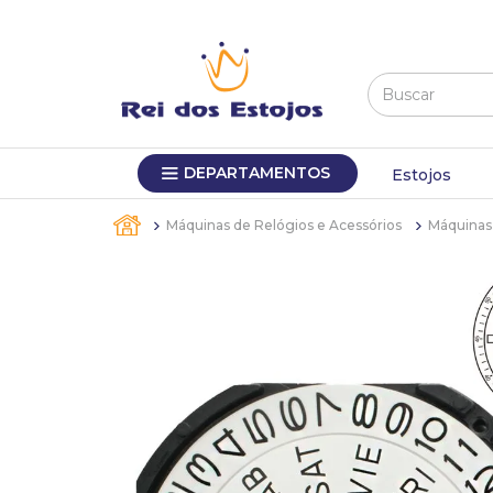
Buscar
TERMOS MAIS BUSCADOS
DEPARTAMENTOS
1
º
máquina relógio pulso
Estojos
2
º
sacola
Máquinas de Relógios e Acessórios
Máquinas 
3
º
canetas
4
º
bandejas
5
º
estojos
6
º
sacolas
7
º
relogio
8
º
pulseira
9
º
cartela