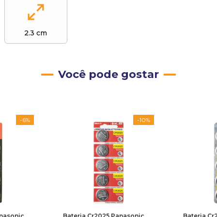
2.3 cm
Você pode gostar
-
6%
-
10%
anasonic
Bateria Cr2025 Panasonic
Bateria Cr