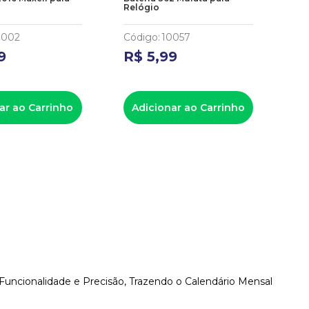
Relógio
Re
0002
Código
:
10057
Có
9
R$
5
,
99
R
ar ao Carrinho
Adicionar ao Carrinho
A
uncionalidade e Precisão, Trazendo o Calendário Mensal