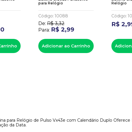
para Relógio
Relógio
Código
:
10088
Código
:
1
De:
R$
3
,
32
R$
2
,
9
80
R$
2
,
99
Para:
Carrinho
Adicionar ao Carrinho
Adicion
na para Relógio de Pulso Vx43e com Calendário Duplo Oferece F
ação da Data.