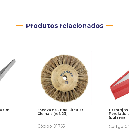
Produtos relacionados
20 Cm
Escova de Crina Circular
10 Estojos
Clemara (ref. 23)
Perolado p
(pulseira)
Código
:
01765
Código
:
0