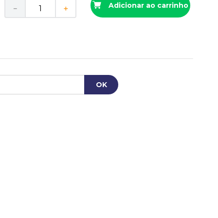
Adicionar ao carrinho
－
＋
r
R$
44
,
26
uros