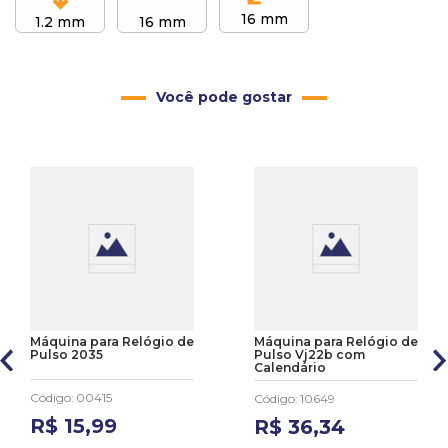
16 mm
1.2 mm
16 mm
Você pode gostar
Máquina para Relógio de
Máquina para Relógio de
Pulso 2035
Pulso Vj22b com
Calendário
Código
:
00415
Código
:
10649
R$
15
,
99
R$
36
,
34