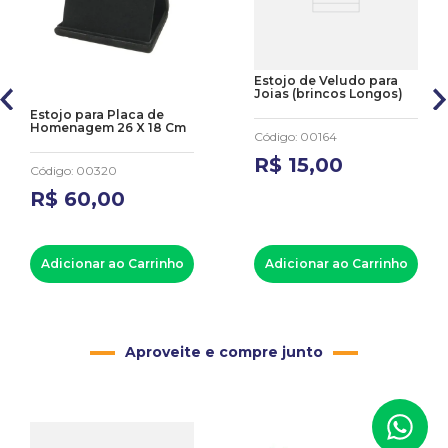
Estojo de Veludo para
Joias (brincos Longos)
Estojo para Placa de
Homenagem 26 X 18 Cm
Código
:
00164
R$
15
,
00
Código
:
00320
R$
60
,
00
Adicionar ao Carrinho
Adicionar ao Carrinho
Aproveite e compre junto