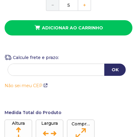
10
º
busto
Em até
2
x
de
R$
14
,
45
sem juros
－
＋
ADICIONAR AO CARRINHO
Não sei meu CEP
Medida Total do Produto
Altura
Largura
Comprimento