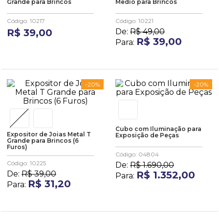
Grande para Brincos
Medio para Brincos
10
º
anel
Código
:
10217
Código
:
10221
R$
39
,
00
De:
R$
49
,
00
R$
39
,
00
Para:
-
20%
-
20%
Cubo com Iluminação para
Expositor de Joias Metal T
Exposição de Peças
Grande para Brincos (6
Furos)
Código
:
04804
Código
:
10225
De:
R$
1
.
690
,
00
De:
R$
39
,
00
R$
1
.
352
,
00
Para:
R$
31
,
20
Para: