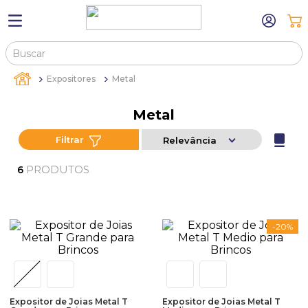
Buscar
TERMOS MAIS BUSCADOS
Expositores
Metal
1
º
máquina relógio pulso
Metal
2
º
canetas
Filtrar
Relevância
3
º
bandejas
4
º
sacola
PRODUTOS
6
5
º
pulseira
6
º
estojos
-
20%
7
º
relogio
8
º
sacolas
9
º
estojo
Expositor de Joias Metal T
Expositor de Joias Metal T