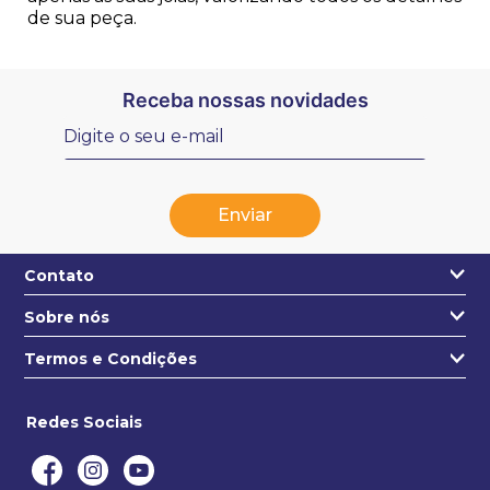
de sua peça.
Receba nossas novidades
Enviar
Contato
Sobre nós
+55 31 3271-4631
Quem somos
Termos e Condições
contato@estojo.com.br
Nossa Localização
Termos e condições
Saiba mais
Redes Sociais
Privacidade e segurança
Politica de entregas