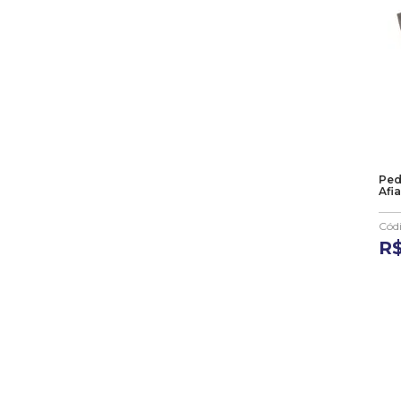
10
º
anel
Ped
Afi
Cód
R