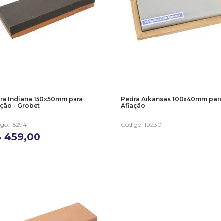
ra Indiana 150x50mm para
Pedra Arkansas 100x40mm par
ação - Grobet
Afiação
igo
:
15294
Código
:
10230
$
459
,
00