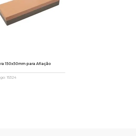
ra 150x50mm para Afiação
igo
:
15324