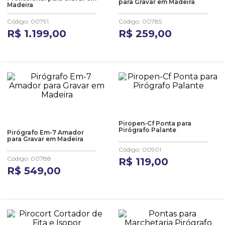
para Gravar em Madeira
10
º
anel
Madeira
Código
:
00791
Código
:
00785
R$
1
.
199
,
00
R$
259
,
00
Piropen-Cf Ponta para
Pirógrafo Palante
Pirógrafo Em-7 Amador
para Gravar em Madeira
Código
:
00901
Código
:
00788
R$
119
,
00
R$
549
,
00