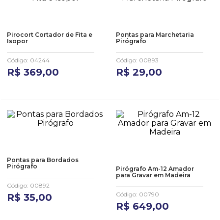
Pirocort Cortador de Fita e
Pontas para Marchetaria
Isopor
Pirógrafo
Código
:
04244
Código
:
00893
R$
369
,
00
R$
29
,
00
Pontas para Bordados
Pirógrafo
Pirógrafo Am-12 Amador
para Gravar em Madeira
Código
:
00892
Código
:
00790
R$
35
,
00
R$
649
,
00